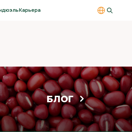
ндюэль
Карьера
БЛОГ