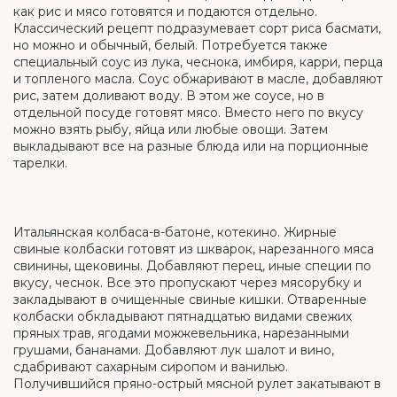
как рис и мясо готовятся и подаются отдельно.
Классический рецепт подразумевает сорт риса басмати,
но можно и обычный, белый. Потребуется также
специальный соус из лука, чеснока, имбиря, карри, перца
и топленого масла. Соус обжаривают в масле, добавляют
рис, затем доливают воду. В этом же соусе, но в
отдельной посуде готовят мясо. Вместо него по вкусу
можно взять рыбу, яйца или любые овощи. Затем
выкладывают все на разные блюда или на порционные
тарелки.
Итальянская колбаса-в-батоне, котекино. Жирные
свиные колбаски готовят из шкварок, нарезанного мяса
свинины, щековины. Добавляют перец, иные специи по
вкусу, чеснок. Все это пропускают через мясорубку и
закладывают в очищенные свиные кишки. Отваренные
колбаски обкладывают пятнадцатью видами свежих
пряных трав, ягодами можжевельника, нарезанными
грушами, бананами. Добавляют лук шалот и вино,
сдабривают сахарным сиропом и ванилью.
Получившийся пряно-острый мясной рулет закатывают в