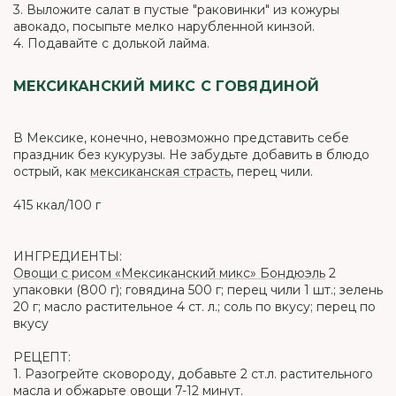
3. Выложите салат в пустые "раковинки" из кожуры
авокадо, посыпьте мелко нарубленной кинзой.
4. Подавайте с долькой лайма.
МЕКСИКАНСКИЙ МИКС С ГОВЯДИНОЙ
В Мексике, конечно, невозможно представить себе
праздник без кукурузы. Не забудьте добавить в блюдо
острый, как
мексиканская страсть
, перец чили.
415 ккал/100 г
ИНГРЕДИЕНТЫ:
Овощи с рисом «Мексиканский микс» Бондюэль
2
упаковки (800 г); говядина 500 г; перец чили 1 шт.; зелень
20 г; масло растительное 4 ст. л.; соль по вкусу; перец по
вкусу
РЕЦЕПТ:
1. Разогрейте сковороду, добавьте 2 ст.л. растительного
масла и обжарьте овощи 7-12 минут.