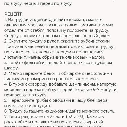
по вкусу; черный перец по вкусу
РЕЦЕПТ:
1. Из грудки индейки сделайте карман, смажьте
оливковым маслом, посыпьте солью, листики тимьяна
отделите от стебля, половину положите на грудку.
Сверху положите толстым слоем клюквенный джем.
2. Скрутите грудку в рулет, скрепите зубочистками.
Противень застелите пергаментом, выложите грудку,
посыпьте солью, черным перцем и оставшимися
листьями тимьяна, сбрызните оливковым маслом,
закройте фольгой и запекайте около часа в духовом
шкафу.
3. Мелко нарежьте бекон и обжарьте с несколькими
листиками розмарина на растительном масле.
4. В ту же сковороду добавьте шампиньоны, натертую
морковь и нарезанный лук порей. Готовьте 5–7 минут и
приправьте по вкусу.
5. Переложите грибы с овощами в чашу блендера,
измельчите и остудите.
6. Грудку вытащите из духовки, дайте немного остыть.
7. Тесто разделите на 2 части (1/3 и 2/3). 1/3 часть
раскатайте и положите на противень, покрытый