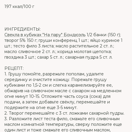
197 ккал/100 г
ИНГРЕДИЕНТЫ:
Свекла в кубиках "На пару" Бондюэль
1/2 банки (150 г);
творог 5% 150 г; груши конференц 1 шт.; яйцо куриное 1
шт.; тесто фило 3 листа; масло растительное 2 ст. л.;
масло сливочное 2 ст. л.; корица молотая щепотка;
гвоздика 3 шт.; сахар 5 ст. л.; сахарная пудра 5 ст. л.
РЕЦЕПТ:
1. Грушу помойте, разрежьте пополам, удалите
серединку и очистите кожицу. Порежьте грушу
кубиками по 1,5-2 см и слегка карамелизируйте ее,
обжарив на сливочном масле с сахаром на медленном
огне минут 10-15. Отложите часть соуса (сока) для
подачи, а затем добавьте свёклу, перемешайте и
подержите на огне еще 3-5 минут.
2. Творог перемешайте с 3 ст. ложками сахарной пудры.
3. Разложите лист теста фило, смажьте его сливочным
маслом комнатной температуры, сверху положите еще
один лист и тоже смажьте его сливочным маслом,