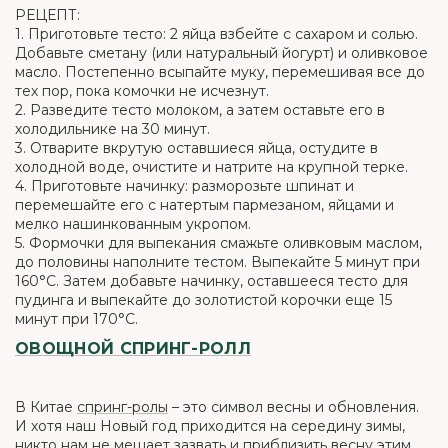
РЕЦЕПТ:
1. Приготовьте тесто: 2 яйца взбейте с сахаром и солью.
Добавьте сметану (или натуральный йогурт) и оливковое
масло. Постепенно всыпайте муку, перемешивая все до
тех пор, пока комочки не исчезнут.
2. Разведите тесто молоком, а затем оставьте его в
холодильнике на 30 минут.
3. Отварите вкрутую оставшиеся яйца, остудите в
холодной воде, очистите и натрите на крупной терке.
4. Приготовьте начинку: разморозьте шпинат и
перемешайте его с натертым пармезаном, яйцами и
мелко нашинкованным укропом.
5. Формочки для выпекания смажьте оливковым маслом,
до половины наполните тестом. Выпекайте 5 минут при
160°С. Затем добавьте начинку, оставшееся тесто для
пудинга и выпекайте до золотистой корочки еще 15
минут при 170°С.
ОВОЩНОЙ СПРИНГ-РОЛЛ
В Китае
спринг-ролы
– это символ весны и обновления.
И хотя наш Новый год приходится на середину зимы,
никто нам не мешает зазвать и приблизить весну этим