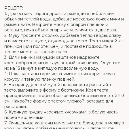
РЕЦЕПТ:
1. Для основы пирога дрожжи разведите небольшим
объемом теплой воды, добавьте несколько ложек муки и
размешайте. Накройте миску с опарой пленкой и
оставьте, пока объем опары не увеличится в два раза.
2. Муку просейте с солью, добавьте теплой воды, опару
и вымесите гладкое, однородное тесто. Тесто накройте
пленкой (или полотенцем) и поставьте подходить в
теплое место на полтора часа.
3. Для начинки макушки каштанов надрежьте
крестообразно, используя острый нож-пилку. Опустите
их на 15 минут в кипящую подсоленную воду.
4. Пока каштаны горячие, снимите с них коричневую
кожуру и темную пленку под ней.
5. На припудренной мукой поверхности раскатайте
тесто, выложите в форму с бортиками. Края теста
приподнимите, чтобы образовались бортики высотой 2-3
см. Накройте форму с тестом пленкой, оставьте для
расстойки.
6. Куриную грудку нарежьте кусочками, а белую часть
порея – колечками.
7. Очищенные каштаны измельчите в блендере в мелкую
крошку. Затем добавьте немного воды и пюрируйте