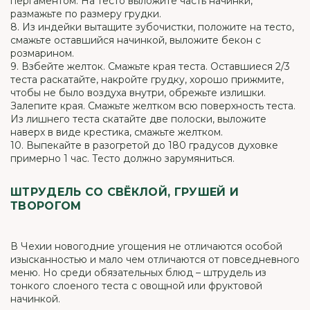
пергаментом. На тесто выложите часть начинки,
размажьте по размеру грудки.
8. Из индейки вытащите зубочистки, положите на тесто,
смажьте оставшийся начинкой, выложите бекон с
розмарином.
9. Взбейте желток. Смажьте края теста. Оставшиеся 2/3
теста раскатайте, накройте грудку, хорошо прижмите,
чтобы не было воздуха внутри, обрежьте излишки.
Залепите края. Смажьте желтком всю поверхность теста.
Из лишнего теста скатайте две полоски, выложите
наверх в виде крестика, смажьте желтком.
10. Выпекайте в разогретой до 180 градусов духовке
примерно 1 час. Тесто должно зарумяниться.
ШТРУДЕЛЬ СО СВЁКЛОЙ, ГРУШЕЙ И
ТВОРОГОМ
В Чехии новогодние угощения не отличаются особой
изысканностью и мало чем отличаются от повседневного
меню. Но среди обязательных блюд – штрудель из
тонкого слоеного теста с овощной или фруктовой
начинкой.