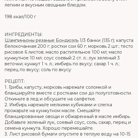
легким и вкусным овощным блюдом.
198 ккал/100 г
ИНГРЕДИЕНТЫ:
Шампиньоны резаные Бондюэль
1/3 банки (135 г); капуста
белокочанная 200 г; ростки сои 60 г; морковь 2 шт.; тесто
рисовое 6 листов; масло растительное 100 мл; масло
кунжутное 10 мл; соус соевый 2 ст. л.; лук зеленый 3
веточки; кунжут 1 ч. л.; имбирь по вкусу; сахар 1 ч. л.;
перец по вкусу; соль по вкусу
РЕЦЕПТ:
1. Грибы, капусту, морковь нарежьте соломкой и
бланшируйте вместе с ростками сои до полуготовности.
Откиньте в лед и обсушите на салфетке.
2. Имбирь нарежьте мелкими кубиками и слегка
прожарьте на кунжутном масле. Смешайте
бланшированные овощи и обжаренный в масле имбирь.
Добавьте зеленый лук, соевый соус, соль, сахар, перец и
семена кунжута. Хорошо перемешайте.
3. Лист рисовой бумаги опустите в теплую воду на 10-15