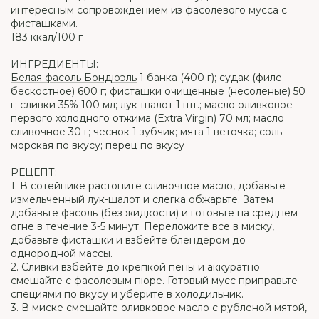
интересным сопровождением из фасолевого мусса с
фисташками.
183 ккал/100 г
ИНГРЕДИЕНТЫ:
Белая фасоль Бондюэль
1 банка (400 г); судак (филе
бескостное) 600 г; фисташки очищенные (несоленые) 50
г; сливки 35% 100 мл; лук-шалот 1 шт.; масло оливковое
первого холодного отжима (Extra Virgin) 70 мл; масло
сливочное 30 г; чеснок 1 зубчик; мята 1 веточка; соль
морская по вкусу; перец по вкусу
РЕЦЕПТ:
1. В сотейнике растопите сливочное масло, добавьте
измельченный лук-шалот и слегка обжарьте. Затем
добавьте фасоль (без жидкости) и готовьте на среднем
огне в течение 3-5 минут. Переложите все в миску,
добавьте фисташки и взбейте блендером до
однородной массы.
2. Сливки взбейте до крепкой пены и аккуратно
смешайте с фасолевым пюре. Готовый мусс приправьте
специями по вкусу и уберите в холодильник.
3. В миске смешайте оливковое масло с рубленой мятой,