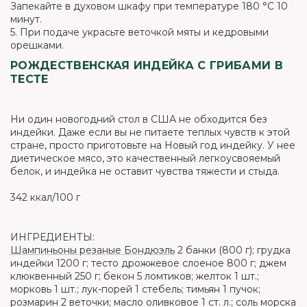
Запекайте в духовом шкафу при температуре 180 °C 10
минут.
5. При подаче украсьте веточкой мяты и кедровыми
орешками.
РОЖДЕСТВЕНСКАЯ ИНДЕЙКА С ГРИБАМИ В
ТЕСТЕ
Ни один новогодний стол в США не обходится без
индейки. Даже если вы не питаете теплых чувств к этой
стране, просто приготовьте на Новый год индейку. У нее
диетическое мясо, это качественный легкоусвояемый
белок, и индейка не оставит чувства тяжести и стыда.
342 ккал/100 г
ИНГРЕДИЕНТЫ:
Шампиньоны резаные Бондюэль
2 банки (800 г); грудка
индейки 1200 г; тесто дрожжевое слоеное 800 г; джем
клюквенный 250 г; бекон 5 ломтиков; желток 1 шт.;
морковь 1 шт.; лук-порей 1 стебель; тимьян 1 пучок;
розмарин 2 веточки; масло оливковое 1 ст. л.; соль морска