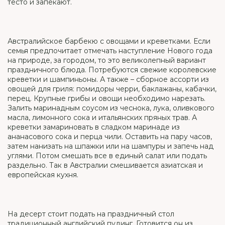
тесто и запекают.
Австралийское барбекю с овощами и креветками. Если
семья предпочитает отмечать наступление Нового года
на природе, за городом, то это великолепный вариант
праздничного блюда. Потребуются свежие королевские
креветки и шампиньоны. А также – сборное ассорти из
овощей для гриля: помидоры черри, баклажаны, кабачки,
перец. Крупные грибы и овощи необходимо нарезать.
Залить маринадным соусом из чеснока, лука, оливкового
масла, лимонного сока и итальянских пряных трав. А
креветки замариновать в сладком маринаде из
ананасового сока и перца чили. Оставить на пару часов,
затем нанизать на шпажки или на шампуры и запечь над
углями. Потом смешать все в единый салат или подать
раздельно. Так в Австралии смешивается азиатская и
европейская кухня.
На десерт стоит подать на праздничный стол
традиционный английский пудинг. Готовится он из