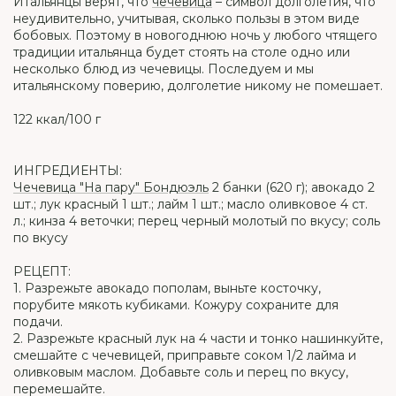
Итальянцы верят, что
чечевица
– символ долголетия, что
неудивительно, учитывая, сколько пользы в этом виде
бобовых. Поэтому в новогоднюю ночь у любого чтящего
традиции итальянца будет стоять на столе одно или
несколько блюд из чечевицы. Последуем и мы
итальянскому поверию, долголетие никому не помешает.
122 ккал/100 г
ИНГРЕДИЕНТЫ:
Чечевица "На пару" Бондюэль
2 банки (620 г); авокадо 2
шт.; лук красный 1 шт.; лайм 1 шт.; масло оливковое 4 ст.
л.; кинза 4 веточки; перец черный молотый по вкусу; соль
по вкусу
РЕЦЕПТ:
1. Разрежьте авокадо пополам, выньте косточку,
порубите мякоть кубиками. Кожуру сохраните для
подачи.
2. Разрежьте красный лук на 4 части и тонко нашинкуйте,
смешайте с чечевицей, приправьте соком 1/2 лайма и
оливковым маслом. Добавьте соль и перец по вкусу,
перемешайте.