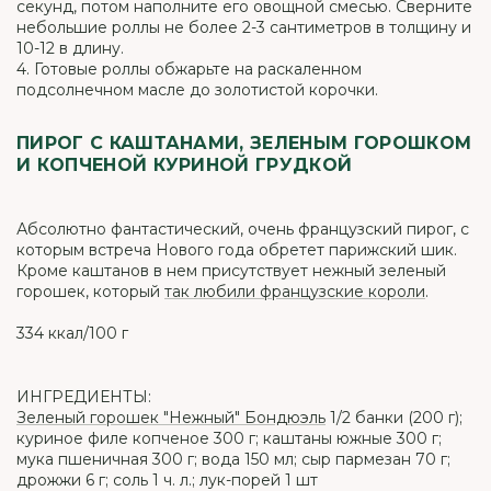
секунд, потом наполните его овощной смесью. Сверните
небольшие роллы не более 2-3 сантиметров в толщину и
10-12 в длину.
4. Готовые роллы обжарьте на раскаленном
подсолнечном масле до золотистой корочки.
ПИРОГ С КАШТАНАМИ, ЗЕЛЕНЫМ ГОРОШКОМ
И КОПЧЕНОЙ КУРИНОЙ ГРУДКОЙ
Абсолютно фантастический, очень французский пирог, с
которым встреча Нового года обретет парижский шик.
Кроме каштанов в нем присутствует нежный зеленый
горошек, который
так любили французские короли
.
334 ккал/100 г
ИНГРЕДИЕНТЫ:
Зеленый горошек "Нежный" Бондюэль
1/2 банки (200 г);
куриное филе копченое 300 г; каштаны южные 300 г;
мука пшеничная 300 г; вода 150 мл; сыр пармезан 70 г;
дрожжи 6 г; соль 1 ч. л.; лук-порей 1 шт