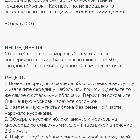
добра и зла. Орехи считаются символом тайн и
трудностей жизни. Как правило, их добавляют в
качестве начинки в птицу или готовят с ними десерты.
80 ккал/100 г
ИНГРЕДИЕНТЫ:
Яблоки 4 шт.; свежая морковь 2 штуки; ананас
консервированный 1 банка; масло сливочное 30 г;
гвоздика 4 шт.; орехи кедровые 20 г; мята 4 веточки
РЕЦЕПТ:
1. Возьмите среднего размера яблоко, срежьте верхушку
и извлеките середину небольшой ложкой. Сделайте то
же самое с остальными яблоками. Верхушки сохраните.
Очищенную морковь нарежьте соломкой.
2. Извлеченную мякоть яблока без семенной части
нарежьте кусочками.
3. Обжарьте кусочки яблока, ананас и морковь на
сковороде со сливочным маслом и гвоздикой в течение
2-3 минут.
4. Нафаршируйте яблоко смесью, накройте верхушкой.