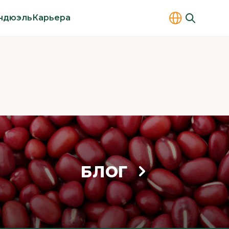
ндюэль
Карьера
БЛОГ