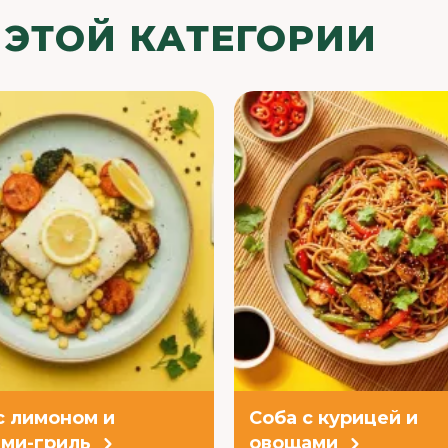
 ЭТОЙ КАТЕГОРИИ
с лимоном и
Соба с курицей и
ми-гриль
овощами