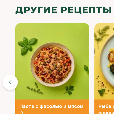
ДРУГИЕ РЕЦЕПТЫ
Паста с фасолью и мясом
Рыба 
овоща