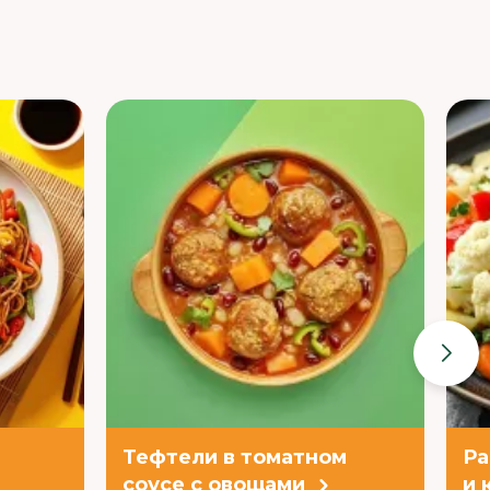
Тефтели в томатном
Ра
соусе с овощами
и 