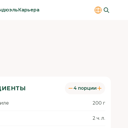
ндюэль
Карьера
ДИЕНТЫ
4 порции
филе
200 г
2 ч. л.