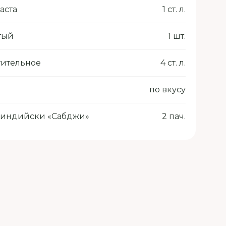
аста
1 ст. л.
тый
1 шт.
тительное
4 ст. л.
по вкусу
-индийски «Сабджи»
2 пач.