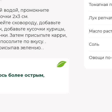
Томатная п
й водой, промокните
очки 2х3 см.
Лук репча
рейте сковороду, добавьте
, добавьте кусочки курицы,
Масло рас
чки. Затем присыпьте карри,
осолите по вкусу. .
Соль
рисыпав зеленью. .
Овощи по
ось более острым,