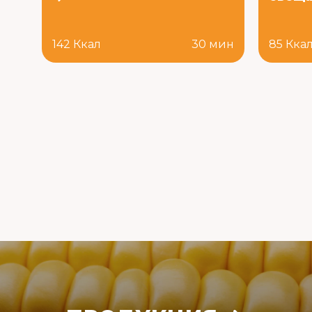
142 Ккал
30 мин
85 Кка