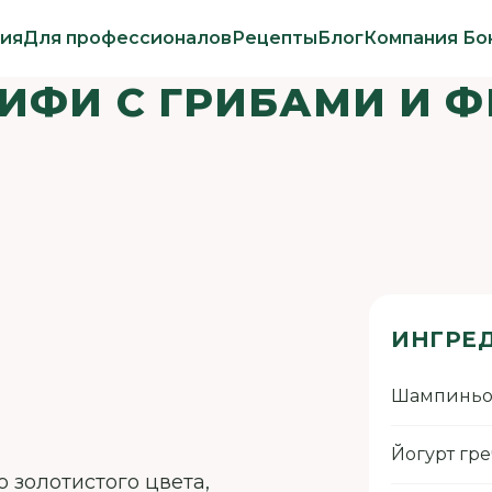
ия
Для профессионалов
Рецепты
Блог
Компания Бо
АИФИ С ГРИБАМИ И
ИНГРЕ
Шампиньо
Йогурт гр
о золотистого цвета,