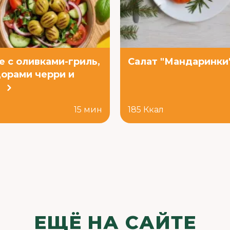
е с оливками-гриль,
Салат "Мандаринки
орами черри и
й
л
15 мин
185 Ккал
ЕЩЁ НА САЙТЕ