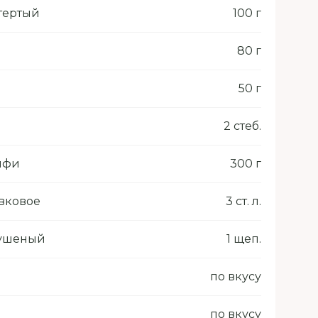
тертый
100 г
80 г
50 г
2 стеб.
аифи
300 г
вковое
3 ст. л.
сушеный
1 щеп.
по вкусу
по вкусу