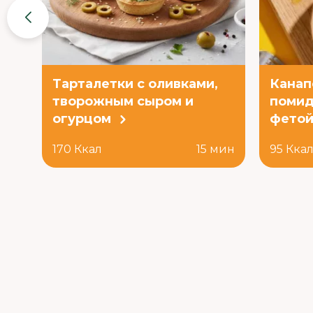
Тарталетки с оливками,
Канап
творожным сыром и
помид
огурцом
фето
170 Ккал
15 мин
95 Кка