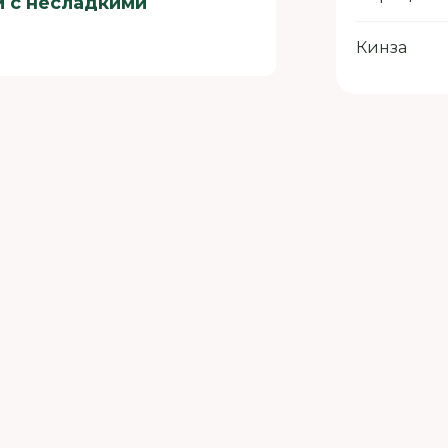
и с несладкими
Кинза