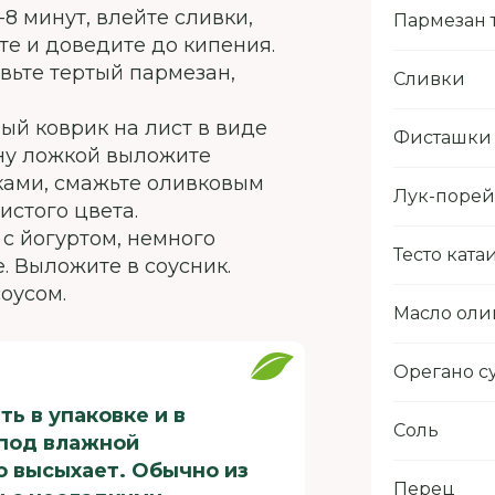
8 минут, влейте сливки,
Пармезан 
те и доведите до кипения.
авьте тертый пармезан,
Сливки
ый коврик на лист в виде
Фисташки
ину ложкой выложите
ками, смажьте оливковым
Лук-порей
истого цвета.
 с йогуртом, немного
Тесто кат
. Выложите в соусник.
соусом.
Масло оли
Орегано 
ь в упаковке и в
Соль
 под влажной
о высыхает. Обычно из
Перец