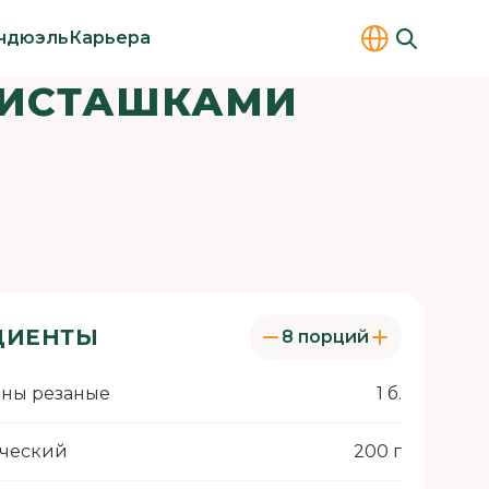
ндюэль
Карьера
 ФИСТАШКАМИ
ДИЕНТЫ
8 порций
ны резаные
1 б.
еческий
200 г