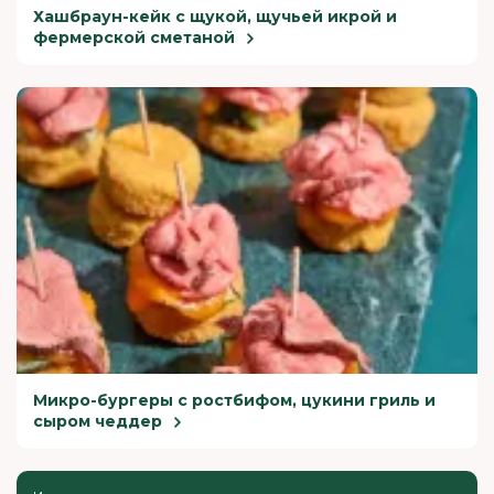
Хашбраун-кейк с щукой, щучьей икрой и
фермерской сметаной
Микро-бургеры с ростбифом, цукини гриль и
сыром чеддер