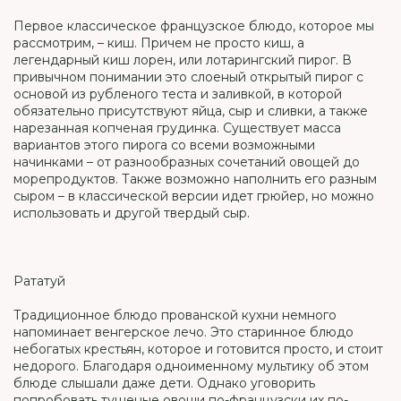
Первое классическое французское блюдо, которое мы
рассмотрим, – киш. Причем не просто киш, а
легендарный киш лорен, или лотарингский пирог. В
привычном понимании это слоеный открытый пирог с
основой из рубленого теста и заливкой, в которой
обязательно присутствуют яйца, сыр и сливки, а также
нарезанная копченая грудинка. Существует масса
вариантов этого пирога со всеми возможными
начинками – от разнообразных сочетаний овощей до
морепродуктов. Также возможно наполнить его разным
сыром – в классической версии идет грюйер, но можно
использовать и другой твердый сыр.
Рататуй
Традиционное блюдо прованской кухни немного
напоминает венгерское лечо. Это старинное блюдо
небогатых крестьян, которое и готовится просто, и стоит
недорого. Благодаря одноименному мультику об этом
блюде слышали даже дети. Однако уговорить
попробовать тушеные овощи по-французски их по-