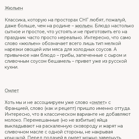
Жюльен
Классика, которую на просторах СНГ любят, пожалуй,
даже больше, чем на родине –
жюльен
. Блюдо настолько
сытное и простое, что устоять и не приготовить его на
праздник часто просто нереально. Интересно, что само
слово «жюльен» обозначает всего лишь тип мелкой
нарезки овощей или мяса для холодных соусов. А
привычное нам блюдо – грибы, запеченные с сыром и
сливочным соусом бешамель – привет уже из русской
кухни.
Омлет
Хоть мы и не ассоциируем уже слово «
омлет
» с
Францией, слово (как и рецепт) пришло именно оттуда.
Интересно, что в классическом варианте не добавляют
молоко. Перемешанные (но не взбитые) яйца
выкладывают на раскаленную сковороду и жарят на
сливочном масле с одной стороны, не накрывая
крышкой. Перед подачей в омлет можно
завернуть