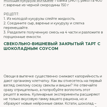
Молодая кукуруза Bonduelle
1 банка (340 г); рикотта 400
г; варенье из черной смородины 150 г
РЕЦЕПТ:
1. Из молодой кукурузы слейте жидкость.
2. Соедините сыр, варенье и кукурузу и слегка
перемешайте.
3. Разделите полученную смесь на 4 части и разложите в
порционные емкости.
СВЕКОЛЬНО-ВИШНЕВЫЙ ЗАКРЫТЫЙ ТАРТ С
ШОКОЛАДНЫМ СОУСОМ
Овощи в выпечке существенно снижают калорийность и
дают организму клетчатку. Как вы отнесетесь на первый
взгляд смелому союзу свеклы и вишни? Не отвечайте
сразу отрицательно, а попробуйте воплотить этот
рецепт в жизнь. Кулинарные эксперименты расширяют
не только вкусовую гамму вашего рациона, но и
образуют новые нейронные связи. Кстати, шоколад –