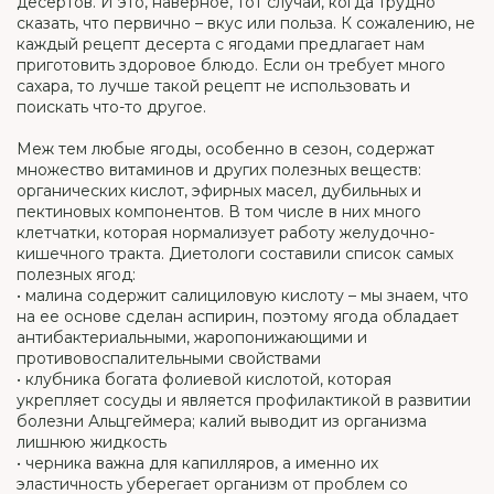
десертов. И это, наверное, тот случай, когда трудно
сказать, что первично – вкус или польза. К сожалению, не
каждый рецепт десерта с ягодами предлагает нам
приготовить здоровое блюдо. Если он требует много
сахара, то лучше такой рецепт не использовать и
поискать что-то другое.
Меж тем любые ягоды, особенно в сезон, содержат
множество витаминов и других полезных веществ:
органических кислот, эфирных масел, дубильных и
пектиновых компонентов. В том числе в них много
клетчатки, которая нормализует работу желудочно-
кишечного тракта. Диетологи составили список самых
полезных ягод:
• малина содержит салициловую кислоту – мы знаем, что
на ее основе сделан аспирин, поэтому ягода обладает
антибактериальными, жаропонижающими и
противовоспалительными свойствами
• клубника богата фолиевой кислотой, которая
укрепляет сосуды и является профилактикой в развитии
болезни Альцгеймера; калий выводит из организма
лишнюю жидкость
• черника важна для капилляров, а именно их
эластичность уберегает организм от проблем со