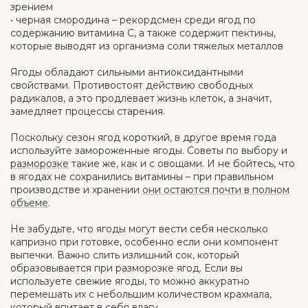
зрением
• черная смородина – рекордсмен среди ягод по
содержанию витамина С, а также содержит пектины,
которые выводят из организма соли тяжелых металлов
Ягоды обладают сильными антиоксидантными
свойствами. Противостоят действию свободных
радикалов, а это продлевает жизнь клеток, а значит,
замедляет процессы старения.
Поскольку сезон ягод короткий, в другое время года
используйте замороженные ягоды. Советы по выбору и
разморозке
такие же, как и с овощами. И не бойтесь, что
в ягодах не сохранились витамины – при правильном
производстве и хранении
они остаются почти в полном
объеме
.
Не забудьте, что ягоды могут вести себя несколько
капризно при готовке, особенно если они компонент
выпечки. Важно слить излишний сок, который
образовывается при разморозке ягод. Если вы
используете свежие ягоды, то можно аккуратно
перемешать их с небольшим количеством крахмала,
который впитает в себя влагу.