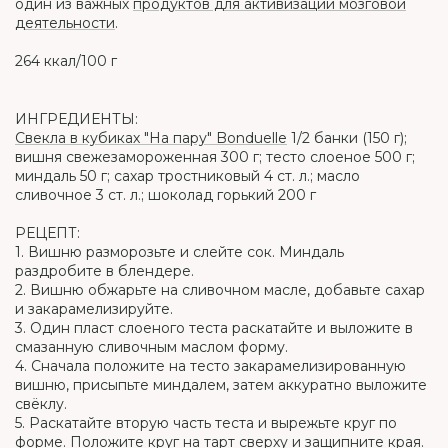
один из важных
продуктов для активизации мозговой
деятельности
.
264 ккал/100 г
ИНГРЕДИЕНТЫ:
Свекла в кубиках "На пару" Bonduelle
1/2 банки (150 г);
вишня свежезамороженная 300 г; тесто слоеное 500 г;
миндаль 50 г; сахар тростниковый 4 ст. л.; масло
сливочное 3 ст. л.; шоколад горький 200 г
РЕЦЕПТ:
1. Вишню разморозьте и слейте сок. Миндаль
раздробите в блендере.
2. Вишню обжарьте на сливочном масле, добавьте сахар
и закарамелизируйте.
3. Один пласт слоеного теста раскатайте и выложите в
смазанную сливочным маслом форму.
4. Сначала положите на тесто закарамелизированную
вишню, присыпьте миндалем, затем аккуратно выложите
свёклу.
5. Раскатайте вторую часть теста и вырежьте круг по
форме. Положите круг на тарт сверху и защипните края.