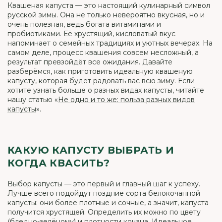
Квашеная капуста — это настоящий кулинарный символ
русской зимы. Она не только невероятно вкусная, но и
очень полезная, ведь богата витаминами и
пробиотиками. Её хрустящий, кисловатый вкус
напоминает о семейных традициях и уютных вечерах. На
самом деле, процесс квашения совсем несложный, а
результат превзойдёт все ожидания. Давайте
разберёмся, как приготовить идеальную квашеную
капусту, которая будет радовать вас всю зиму. Если
хотите узнать больше о разных видах капусты, читайте
нашу статью «
Не одно и то же: польза разных видов
капусты
».
КАКУЮ КАПУСТУ ВЫБРАТЬ И
КОГДА КВАСИТЬ?
Выбор капусты — это первый и главный шаг к успеху.
Лучше всего подойдут поздние сорта белокочанной
капусты: они более плотные и сочные, а значит, капуста
получится хрустящей. Определить их можно по цвету
(бледно-зелёному) и плотности кочана. Идеальное