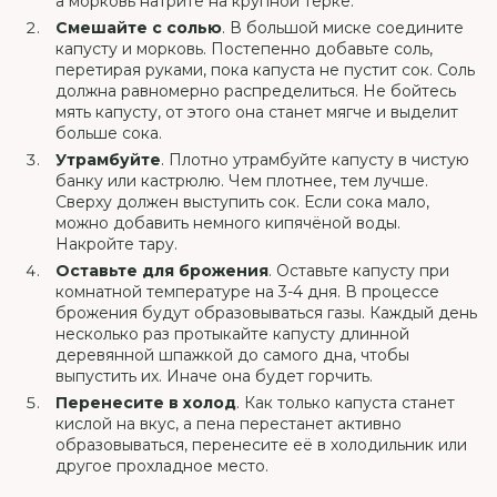
а морковь натрите на крупной тёрке.
Смешайте с солью
. В большой миске соедините
капусту и морковь. Постепенно добавьте соль,
перетирая руками, пока капуста не пустит сок. Соль
должна равномерно распределиться. Не бойтесь
мять капусту, от этого она станет мягче и выделит
больше сока.
Утрамбуйте
. Плотно утрамбуйте капусту в чистую
банку или кастрюлю. Чем плотнее, тем лучше.
Сверху должен выступить сок. Если сока мало,
можно добавить немного кипячёной воды.
Накройте тару.
Оставьте для брожения
. Оставьте капусту при
комнатной температуре на 3-4 дня. В процессе
брожения будут образовываться газы. Каждый день
несколько раз протыкайте капусту длинной
деревянной шпажкой до самого дна, чтобы
выпустить их. Иначе она будет горчить.
Перенесите в холод
. Как только капуста станет
кислой на вкус, а пена перестанет активно
образовываться, перенесите её в холодильник или
другое прохладное место.