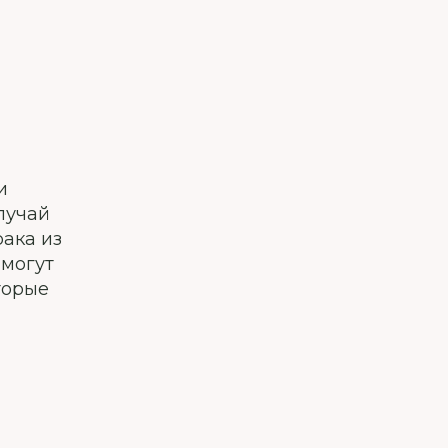
и
лучай
рака из
 могут
торые