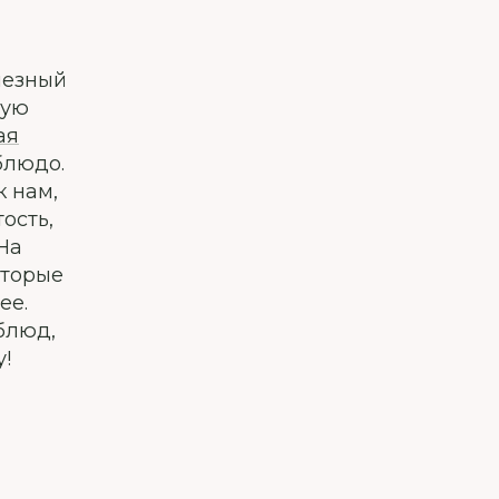
лезный
ную
ая
блюдо.
к нам,
ость,
На
оторые
ее.
блюд,
!