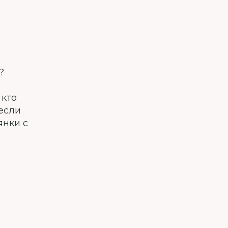
?
 кто
если
янки с