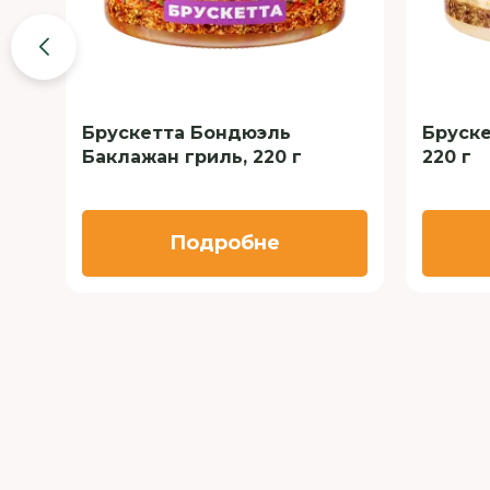
Брускетта Бондюэль
Бруске
Баклажан гриль, 220 г
220 г
Подробне