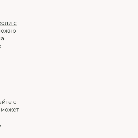
коли с
можно
на
к
айте о
е может
ь