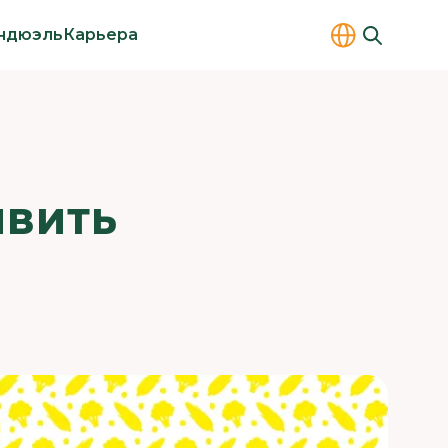
ндюэль
Карьера
ИВИТЬ