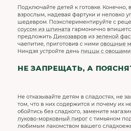
Подключайте детей к готовке. Конечно,
взрослым, надевая фартуки и неловко у
шедевром. Поэкспериментируйте с рец
соусом из шпината
гармонично впишется
предложить
Динозавров
из
зеленой фас
чаепитие, приготовив с ними
овощные м
Ниндзя устройте день
пиццы с овощами,
НЕ ЗАПРЕЩАТЬ, А ПОЯСНЯ
Не отказывайте детям в сладостях, не з
том, что в них содержится и почему их 
обойтись без сладкого, замените магаз
луково-морковный пирог
с тимьяном под
любимым лакомством вашего сладкоежк