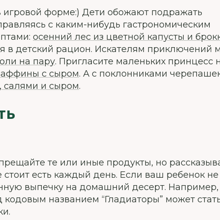
 в игровой форме:) Дети обожают подражать
правляясь с каким-нибудь гастрономическим
ептами:
осенний лес из цветной капусты и брок
 в детский рацион. Искателям приключений 
оли на пару
. Пригласите маленьких принцесс 
аффины с сыром
. А с поклонниками черепаше
 салями и сыром
.
ТЬ
апрещайте те или иные продукты, но рассказыв
не стоит есть каждый день. Если ваш ребенок н
инную выпечку на домашний десерт. Например,
 кодовым названием “Гладиаторы” может стат
и.