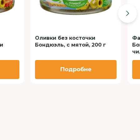
Оливки без косточки
Фа
и
Бондюэль, с мятой, 200 г
Бо
чи
Подробне