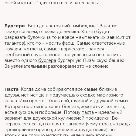
ежей и котят. Ради этого все и затевалось!
Бургеры
. Вот где настоящий тимбилдинг! Занятие
найдется всем, от мала до велика. Кто-то будет
разрезать булочки (а то и вовсе – выпекать их, зависит от
талантов), кто-то – месить фарш. Самые ответственные
пожарят котлеты, самые творческие – замесят
необычный соус. Главное – не увлечься и не сложить
вместо одного
бургера
бургерную Пизанскую башню.
За увлекательными разговорами это не сложно.
Паста
. Когда дома собираются все самые близкие
друзья, нет-нет да и подумаешь о сходке мафиозного
клана. Или просто – большой, шумной и дружной семьи.
Которая постоянно хочет болтать, хохотать и, конечно,
есть вкусное, и побольше. Потому
паста
– идеальный
вариант для дружеской кулинарной посиделки. Во-
первых, ее всегда готовят с запасом (чему страшно рады
прожорливые припозднившиеся трудоголики), во-
вторых, ее сложно испортить, увлекшись вторым