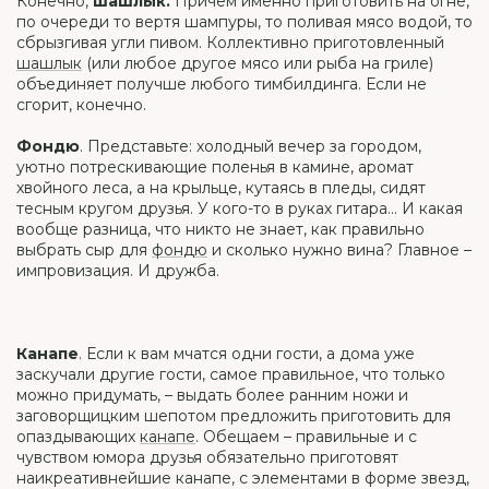
Конечно,
шашлык.
Причем именно приготовить на огне,
по очереди то вертя шампуры, то поливая мясо водой, то
сбрызгивая угли пивом. Коллективно приготовленный
шашлык
(или любое другое мясо или рыба на гриле)
объединяет получше любого тимбилдинга. Если не
сгорит, конечно.
Фондю
. Представьте: холодный вечер за городом,
уютно потрескивающие поленья в камине, аромат
хвойного леса, а на крыльце, кутаясь в пледы, сидят
тесным кругом друзья. У кого-то в руках гитара… И какая
вообще разница, что никто не знает, как правильно
выбрать сыр для
фондю
и сколько нужно вина? Главное –
импровизация. И дружба.
Канапе
. Если к вам мчатся одни гости, а дома уже
заскучали другие гости, самое правильное, что только
можно придумать, – выдать более ранним ножи и
заговорщицким шепотом предложить приготовить для
опаздывающих
канапе
. Обещаем – правильные и с
чувством юмора друзья обязательно приготовят
наикреативнейшие канапе, с элементами в форме звезд,