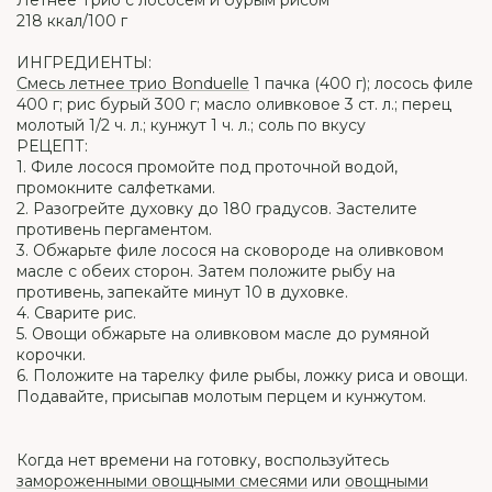
Летнее Трио с лососем и бурым рисом
218 ккал/100 г
ИНГРЕДИЕНТЫ:
Смесь летнее трио Bonduelle
1 пачка (400 г); лосось филе
400 г; рис бурый 300 г; масло оливковое 3 ст. л.; перец
молотый 1/2 ч. л.; кунжут 1 ч. л.; соль по вкусу
РЕЦЕПТ:
1. Филе лосося промойте под проточной водой,
промокните салфетками.
2. Разогрейте духовку до 180 градусов. Застелите
противень пергаментом.
3. Обжарьте филе лосося на сковороде на оливковом
масле с обеих сторон. Затем положите рыбу на
противень, запекайте минут 10 в духовке.
4. Сварите рис.
5. Овощи обжарьте на оливковом масле до румяной
корочки.
6. Положите на тарелку филе рыбы, ложку риса и овощи.
Подавайте, присыпав молотым перцем и кунжутом.
Когда нет времени на готовку, воспользуйтесь
замороженными овощными смесями
или
овощными