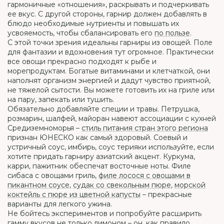
гармоничные «отношения», раскрывать и подчеркивать
ее вкус. С другой стороны, гарнир должен добавлять в
блюдо необходимые нутриенты и повышать их
усвояемость, чтобы сбалансировать его
по пользе
.
С этой точки зрения идеальны гарниры из овощей. Поле
для фантазии и вдохновения тут огромное. Практически
все овощи прекрасно подходят к рыбе и
морепродуктам. Богатые витаминами и клетчаткой, они
наполнят организм энергией и дадут чувство приятной,
не тяжелой сытости. Вы можете готовить их на гриле или
на пару, запекать или тушить.
Обязательно добавляйте специи и травы. Петрушка,
розмарин, шалфей, майоран навеют ассоциации с кухней
Средиземноморья –
стиль питания стран этого региона
признан ЮНЕСКО как самый здоровый. Соевый и
устричный соус, имбирь, соус терияки используйте, если
хотите придать гарниру азиатский акцент. Куркума,
карри, пажитник обеспечат восточные ноты. Филе
сибаса с овощами гриль,
филе лосося с овощами в
пикантном соусе
,
судак со свекольным пюре
,
морской
коктейль с пюре из цветной капусты
– прекрасные
варианты для легкого ужина.
Не бойтесь экспериментов и попробуйте расширить
гамму вкусов не только лимоном – он, как правило,