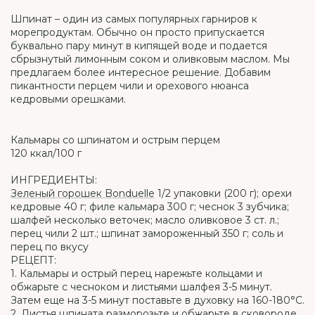
Шпинат – один из самых популярных гарниров к
морепродуктам. Обычно он просто припускается
буквально пару минут в кипящей воде и подается
сбрызнутый лимонным соком и оливковым маслом. Мы
предлагаем более интересное решение. Добавим
пикантности перцем чили и орехового нюанса
кедровыми орешками.
Кальмары со шпинатом и острым перцем
120 ккал/100 г
ИНГРЕДИЕНТЫ:
Зеленый горошек Bonduelle
1/2 упаковки (200 г); орехи
кедровые 40 г; филе кальмара 300 г; чеснок 3 зубчика;
шалфей несколько веточек; масло оливковое 3 ст. л.;
перец чили 2 шт.; шпинат замороженный 350 г; соль и
перец по вкусу
РЕЦЕПТ:
1. Кальмары и острый перец нарежьте кольцами и
обжарьте с чесноком и листьями шалфея 3-5 минут.
Затем еще на 3-5 минут поставьте в духовку на 160-180°С.
2. Листья шпината разморозьте и обжарьте в сковороде