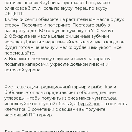
веточек; чеснок 3 зубчика; лук-шалот 1 шт.; масло
оливковое 3 ст. л.; соль по вкусу; перец по вкусу
РЕЦЕПТ:
1. Стейки семги обжарьте на растительном масле с двух
сторон. Посолите и поперчите. Поставьте рыбу в
разогретую до 180 градусов духовку на 7-10 минут.
2. Обжарьте на масле целые очищенные зубчики
чеснока. Добавьте нарезанный кольцами лук, а когда он
будет готов – чечевицу и мелко рубленный укроп. Все
перемешайте.
3. Выложите чечевицу с луком и семгу на тарелку,
посыпьте каперсами, украсьте долькой лимона и
веточкой укропа.
Рис – еще один традиционный гарнир к рыбе. Как и
бобовые, этот злак представляет собой медленные
углеводы. Чтобы получить из риса максимум пользы,
используйте не «пустой» белый, а
бурый рис
– в нем есть
клетчатка. В сочетании с овощами вы получите
настоящий ПП гарнир.