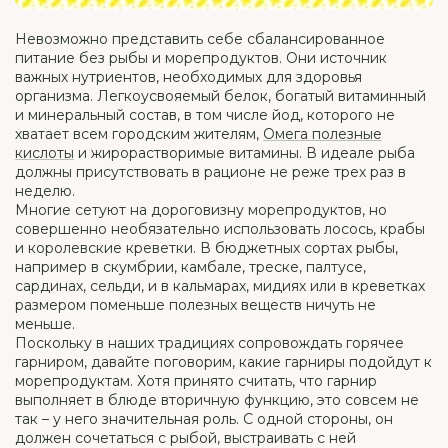
Невозможно представить себе сбалансированное
питание без рыбы и морепродуктов. Они источник
важных нутриентов, необходимых для здоровья
организма. Легкоусвояемый белок, богатый витаминный
и минеральный состав, в том числе йод, которого не
хватает всем городским жителям,
Омега полезные
кислоты
и жирорастворимые витамины. В идеале рыба
должны присутствовать в рационе не реже трех раз в
неделю.
Многие сетуют на дороговизну морепродуктов, но
совершенно необязательно использовать лосось, крабы
и королевские креветки. В бюджетных сортах рыбы,
например в скумбрии, камбале, треске, палтусе,
сардинах, сельди, и в кальмарах, мидиях или в креветках
размером поменьше полезных веществ ничуть не
меньше.
Поскольку в наших традициях сопровождать горячее
гарниром, давайте поговорим, какие гарниры подойдут к
морепродуктам. Хотя принято считать, что гарнир
выполняет в блюде вторичную функцию, это совсем не
так – у него значительная роль. С одной стороны, он
должен сочетаться с рыбой, выстраивать с ней