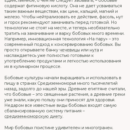
Единственное, о чем не следует забывать, – бобовые
содержат фитиновую кислоту. Она не дает усваиваться
таким важным веществам, как цинк, кальций, магний и
железо. Чтобы нейтрализовать ее действие, фасоль, нут
и горох рекомендуют замачивать перед готовкой. Но
технологии не стоят на месте, и теперь необязательно
тратить на замачивание и варку бобовых много времени.
Например, инновационная технология «На пару» – это
современный подход к консервированию бобовых. Вы
просто открываете банку
чечевицы
или
нута
и
наслаждаетесь уже полностью готовыми к
употреблению продуктами и легкостью использования
их в кулинарном процессе.
Бобовые культуры начали выращивать и использовать в
пищу в странах Средиземноморья много тысячелетий
назад, задолго до нашей эры. Древние египтяне считали,
что бобовые – это священные растения, а древние греки
уже знали, какую пользу они приносят для здоровья.
Недаром все известные виды бобовых входят самую
сбалансированную систему питания –
средиземноморскую диету
.
Мир бобовых поистине удивителен и многогранен.