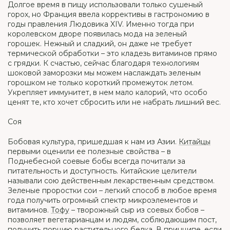
Долгое время в пищу использовали только сушеный
горох, но Франция ввела коррективы в гастрономию в
годы правления Людовика XIV. Именно тогда при
королевском дворе появилась мода на зеленый
горошек. Нежный и сладкий, он даже не требует
термической обработки – это кладезь витаминов прямо
с грядки. К счастью, сейчас благодаря технологиям
шоковой заморозки мы можем наслаждать зеленым
горошком не только короткий промежуток летом.
Укрепляет иммунитет, в нем мало калорий, что особо
ценят те, кто хочет сбросить или не набрать лишний вес.
Соя
Бобовая культура, пришедшая к нам из Азии.
Китайцы
первыми оценили ее полезные свойства – в
Поднебесной соевые бобы всегда почитали за
питательность и доступность. Китайские целители
называли сою действенным лекарственным средством.
Зеленые проростки сои – легкий способ в любое время
года получить огромный спектр микроэлементов и
витаминов.
Тофу
– творожный сыр из соевых бобов –
позволяет вегетарианцам и людям, соблюдающим пост,
получить порцию растительного белка. В принципе, если