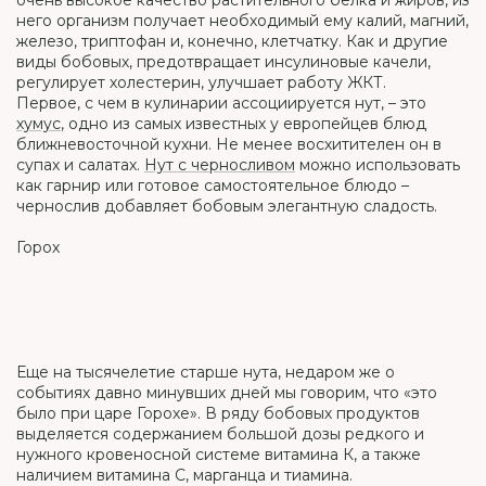
очень высокое качество растительного белка и жиров, из
него организм получает необходимый ему калий, магний,
железо, триптофан и, конечно, клетчатку. Как и другие
виды бобовых, предотвращает инсулиновые качели,
регулирует холестерин, улучшает работу ЖКТ.
Первое, с чем в кулинарии ассоциируется нут, – это
хумус
, одно из самых известных у европейцев блюд
ближневосточной кухни. Не менее восхитителен он в
супах и салатах.
Нут с черносливом
можно использовать
как гарнир или готовое самостоятельное блюдо –
чернослив добавляет бобовым элегантную сладость.
Горох
Еще на тысячелетие старше нута, недаром же о
событиях давно минувших дней мы говорим, что «это
было при царе Горохе». В ряду бобовых продуктов
выделяется содержанием большой дозы редкого и
нужного кровеносной системе витамина К, а также
наличием витамина С, марганца и тиамина.