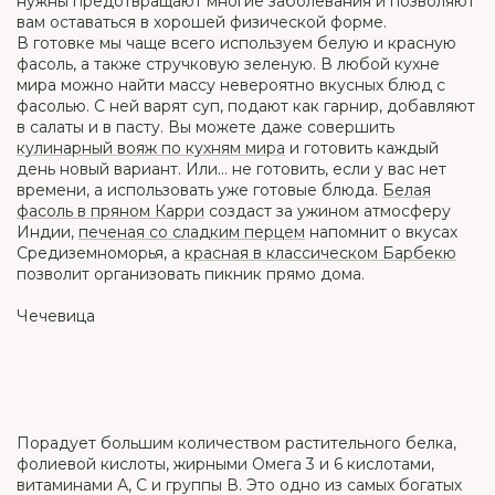
нужны предотвращают многие заболевания и позволяют
вам оставаться в хорошей физической форме.
В готовке мы чаще всего используем белую и красную
фасоль, а также стручковую зеленую. В любой кухне
мира можно найти массу невероятно вкусных блюд с
фасолью. С ней варят суп, подают как гарнир, добавляют
в салаты и в пасту. Вы можете даже совершить
кулинарный вояж по кухням мира
и готовить каждый
день новый вариант. Или… не готовить, если у вас нет
времени, а использовать уже готовые блюда.
Белая
фасоль в пряном Карри
создаст за ужином атмосферу
Индии,
печеная со сладким перцем
напомнит о вкусах
Средиземноморья, а
красная в классическом Барбекю
позволит организовать пикник прямо дома.
Чечевица
Порадует большим количеством растительного белка,
фолиевой кислоты, жирными Омега 3 и 6 кислотами,
витаминами А, С и группы В. Это одно из самых богатых