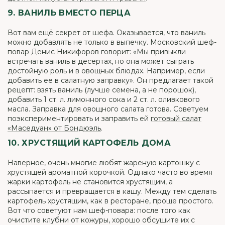
9. ВАНИЛЬ ВМЕСТО ПЕРЦА
Вот вам ещё секрет от шефа. Оказывается, что ваниль
можно добавлять не только в выпечку. Московский шеф-
повар Денис Никифоров говорит: «Мы привыкли
встречать ваниль в десертах, но она может сыграть
достойную роль и в овощных блюдах. Например, если
добавить ее в салатную заправку». Он предлагает такой
рецепт: взять ваниль (лучше семена, а не порошок),
добавить 1 ст. л. лимонного сока и 2 ст. л. оливкового
масла. Заправка для овощного салата готова. Советуем
поэкспериментировать и заправить ей
готовый салат
«Маседуан» от Бондюэль
.
10. ХРУСТЯЩИЙ КАРТОФЕЛЬ ДОМА
Наверное, очень многие любят жареную картошку с
хрустящей ароматной корочкой. Однако часто во время
жарки картофель не становится хрустящим, а
рассыпается и превращается в кашу. Между тем сделать
картофель хрустящим, как в ресторане, проще простого.
Вот что советуют нам шеф-повара: после того как
очистите клубни от кожуры, хорошо обсушите их с