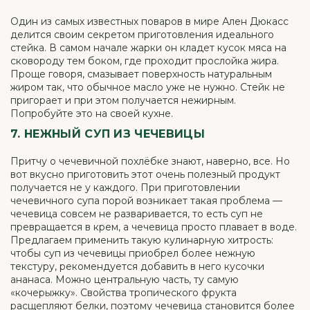
Один из самых известных поваров в мире Ален Дюкасс
делится своим секретом приготовления идеального
стейка. В самом начале жарки он кладет кусок мяса на
сковороду тем боком, где проходит прослойка жира.
Проще говоря, смазывает поверхность натуральным
жиром так, что обычное масло уже не нужно. Стейк не
пригорает и при этом получается нежирным.
Попробуйте это на своей кухне.
7. НЕЖНЫЙ СУП ИЗ ЧЕЧЕВИЦЫ
Притчу о чечевичной похлёбке знают, наверно, все. Но
вот вкусно приготовить этот очень полезный продукт
получается не у каждого. При приготовлении
чечевичного супа порой возникает такая проблема —
чечевица совсем не разваривается, то есть суп не
превращается в крем, а чечевица просто плавает в воде.
Предлагаем применить такую кулинарную хитрость:
чтобы суп из чечевицы приобрел более нежную
текстуру, рекомендуется добавить в него кусочки
ананаса. Можно центральную часть, ту самую
«кочерыжку». Свойства тропического фрукта
расщепляют белки, поэтому чечевица становится более