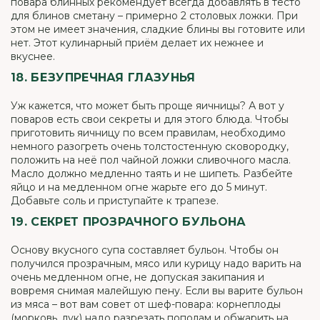
повара блинных рекомендует всегда добавлять в тесто
для блинов сметану – примерно 2 столовых ложки. При
этом не имеет значения, сладкие блины вы готовите или
нет. Этот кулинарный приём делает их нежнее и
вкуснее.
18. БЕЗУПРЕЧНАЯ ГЛАЗУНЬЯ
Уж кажется, что может быть проще яичницы? А вот у
поваров есть свои секреты и для этого блюда. Чтобы
приготовить яичницу по всем правилам, необходимо
немного разогреть очень толстостенную сковородку,
положить на неё пол чайной ложки сливочного масла.
Масло должно медленно таять и не шипеть. Разбейте
яйцо и на медленном огне жарьте его до 5 минут.
Добавьте соль и приступайте к трапезе.
19. СЕКРЕТ ПРОЗРАЧНОГО БУЛЬОНА
Основу вкусного супа составляет бульон. Чтобы он
получился прозрачным, мясо или курицу надо варить на
очень медленном огне, не допуская закипания и
вовремя снимая малейшую пену. Если вы варите бульон
из мяса – вот вам совет от шеф-повара: корнеплоды
(морковь, лук) надо разрезать пополам и обжарить на