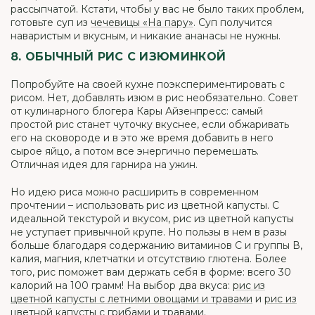
рассыпчатой. Кстати, чтобы у вас не было таких проблем,
готовьте суп из
чечевицы «На пару»
. Суп получится
наваристым и вкусным, и никакие ананасы не нужны.
8. ОБЫЧНЫЙ РИС С ИЗЮМИНКОЙ
Попробуйте на своей кухне поэкспериментировать с
рисом. Нет, добавлять изюм в рис необязательно. Совет
от кулинарного блогера Кары Айзенпресс: самый
простой рис станет чуточку вкуснее, если обжаривать
его на сковороде и в это же время добавить в него
сырое яйцо, а потом все энергично перемешать.
Отличная идея для гарнира на ужин.
Но идею риса можно расширить в современном
прочтении – использовать рис из цветной капусты. С
идеальной текстурой и вкусом, рис из цветной капусты
не уступает привычной крупе. Но пользы в нем в разы
больше благодаря содержанию витаминов С и группы В,
калия, магния, клетчатки и отсутствию глютена. Более
того, рис поможет вам держать себя в форме: всего 30
калорий на 100 грамм! На выбор два вкуса:
рис из
цветной капусты с летними овощами и травами
и
рис из
цветной капусты с грибами и травами
.