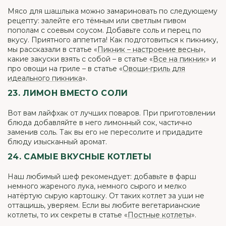
Мясо для шашлыка можно замариновать по следующему
рецепту: залейте его тёмным или светлым пивом
пополам с соевым соусом. Добавьте соль и перец по
вкусу. Приятного аппетита! Как подготовиться к пикнику,
мы рассказали в статье «
Пикник – настроение весны
»,
какие закуски взять с собой – в статье «
Все на пикник
» и
про овощи на гриле – в статье «
Овощи-гриль для
идеального пикника
».
23. ЛИМОН ВМЕСТО СОЛИ
Вот вам лайфхак от лучших поваров. При приготовлении
блюда добавляйте в него лимонный сок, частично
заменив соль. Так вы его не пересолите и придадите
блюду изысканный аромат.
24. САМЫЕ ВКУСНЫЕ КОТЛЕТЫ
Наш любимый шеф рекомендует: добавьте в фарш
немного жареного лука, немного сырого и мелко
натёртую сырую картошку. От таких котлет за уши не
оттащишь, уверяем. Если вы любите вегетарианские
котлеты, то их секреты в статье «
Постные котлеты
».