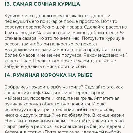
13. САМАЯ СОЧНАЯ КУРИЦА
Куриное мясо довольно сухое, жарится долго – и
пересушить его при жарке проще простого. Вот что
советуют европейские шеф-повара. Сделайте рассол из
1 литра воды и ¼ стакана соли, можно добавить ещё ½
стакана сахара, но это по желанию. Погрузите курицу в
рассол, так чтобы он полностью её покрыл.
Выдерживайте в зависимости от веса продукта, но не
более 8 часов и не менее получаса. Рекомендовано на 1
кг веса 1 час. После этого можете жарить, только не
забудьте удалить с мяса остатки соли.
14. РУМЯНАЯ КОРОЧКА НА РЫБЕ
Собрались пожарить рыбу на гриле? Сделайте это, как
заправский шеф. Смажьте филе перед жаркой
майонезом, посолите и кладите на гриль. Аппетитная
румяная корочка обязательно появится. И ещё
используйте при приготовлении рыбы только соль,
никаких других специй не прибавляйте. В конце жарки
сбрызните лимонным соком. Почитайте, как интересно
жарят рыбу в ресторанах испанской рыбацкой деревни
Хетария, в статье «
Путешествие за идеальной рыбой
».