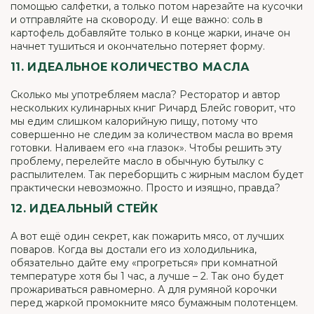
помощью салфетки, а только потом нарезайте на кусочки
и отправляйте на сковороду. И еще важно: соль в
картофель добавляйте только в конце жарки, иначе он
начнет тушиться и окончательно потеряет форму.
11. ИДЕАЛЬНОЕ КОЛИЧЕСТВО МАСЛА
Сколько мы употребляем масла? Ресторатор и автор
нескольких кулинарных книг Ричард Блейс говорит, что
мы едим слишком калорийную пищу, потому что
совершенно не следим за количеством масла во время
готовки. Наливаем его «на глазок». Чтобы решить эту
проблему, перелейте масло в обычную бутылку с
распылителем. Так переборщить с жирным маслом будет
практически невозможно. Просто и изящно, правда?
12. ИДЕАЛЬНЫЙ СТЕЙК
А вот ещё один секрет, как пожарить мясо, от лучших
поваров. Когда вы достали его из холодильника,
обязательно дайте ему «прогреться» при комнатной
температуре хотя бы 1 час, а лучше – 2. Так оно будет
прожариваться равномерно. А для румяной корочки
перед жаркой промокните мясо бумажным полотенцем.