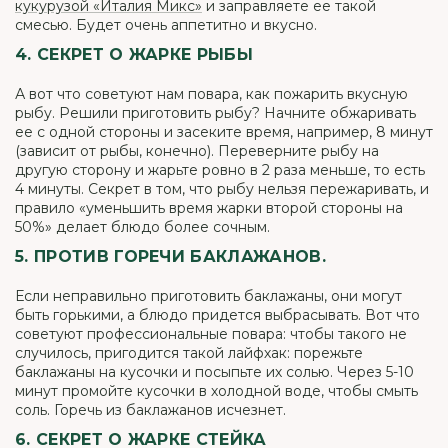
кукурузой «Италия Микс»
и заправляете ее такой
смесью. Будет очень аппетитно и вкусно.
4. СЕКРЕТ О ЖАРКЕ РЫБЫ
А вот что советуют нам повара, как пожарить вкусную
рыбу. Решили приготовить рыбу? Начните обжаривать
ее с одной стороны и засеките время, например, 8 минут
(зависит от рыбы, конечно). Переверните рыбу на
другую сторону и жарьте ровно в 2 раза меньше, то есть
4 минуты. Секрет в том, что рыбу нельзя пережаривать, и
правило «уменьшить время жарки второй стороны на
50%» делает блюдо более сочным.
5. ПРОТИВ ГОРЕЧИ БАКЛАЖАНОВ.
Если неправильно приготовить баклажаны, они могут
быть горькими, а блюдо придется выбрасывать. Вот что
советуют профессиональные повара: чтобы такого не
случилось, пригодится такой лайфхак: порежьте
баклажаны на кусочки и посыпьте их солью. Через 5-10
минут промойте кусочки в холодной воде, чтобы смыть
соль. Горечь из баклажанов исчезнет.
6. СЕКРЕТ О ЖАРКЕ СТЕЙКА