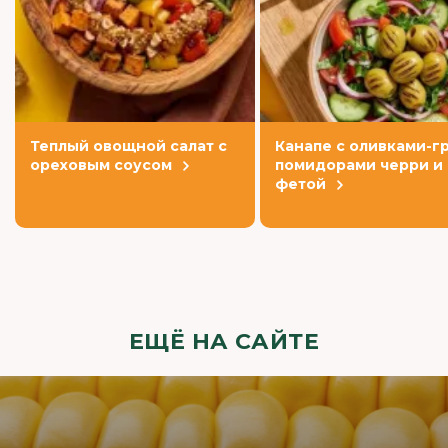
Теплый овощной салат с
Канапе с оливками-гр
ореховым соусом
помидорами черри и
фетой
ЕЩЁ НА САЙТЕ