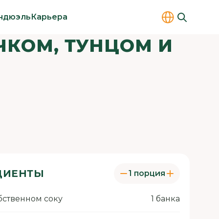
ндюэль
Карьера
ЧКОМ, ТУНЦОМ И
ДИЕНТЫ
1 порция
бственном соку
1 банка