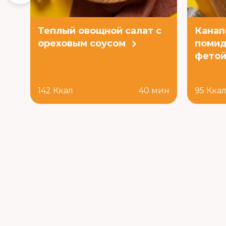
Теплый овощной салат с
Канап
ореховым соусом
помид
фето
142 Ккал
40 мин
95 Кка