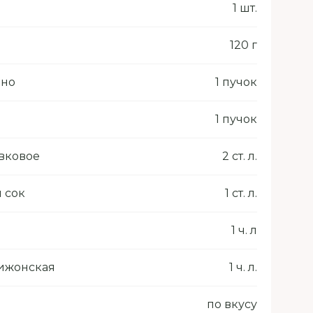
1 шт.
120 г
ано
1 пучок
1 пучок
вковое
2 ст. л.
 сок
1 ст. л.
1 ч. л
ижонская
1 ч. л.
по вкусу