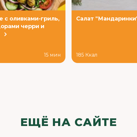
е с оливками-гриль,
Салат "Мандаринки
орами черри и
й
л
15 мин
185 Ккал
ЕЩЁ НА САЙТЕ