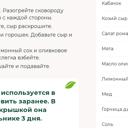
Кабачок
. Разогрейте сковороду
ы с каждой стороны.
Козий сыр
те, сыр раскрошите.
Салат ром
 и горошек. Добавьте сыр и
Мята
имонный сок и оливковое
легка взбейте.
Масло оли
айте и подавайте.
Лимонный
 используется в
Мед
вить заранее. В
 крышкой она
Горчица д
нике 3 дня.
Соль