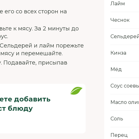
Лайм
 его со всех сторон на
Чеснок
ьте к мясу. За 2 минуты до
ус.
Сельдере
 Сельдерей и лайм порежьте
 мясу и перемешайте.
Кинза
. Подавайте, присыпав
Мёд
Соус соев
жете добавить
Масло оли
ст блюду
Соль
Перец