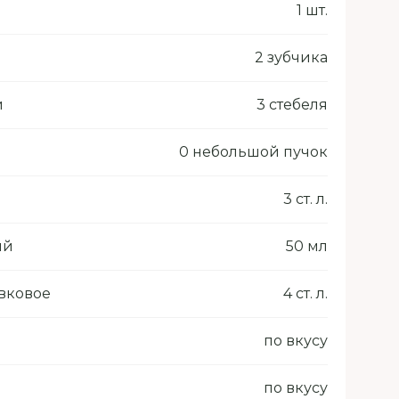
1 шт.
2 зубчика
й
3 стебеля
0 небольшой пучок
3 ст. л.
ый
50 мл
вковое
4 ст. л.
по вкусу
по вкусу