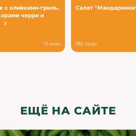
е с оливками-гриль,
Салат "Мандаринки
орами черри и
й
л
15 мин
185 Ккал
ЕЩЁ НА САЙТЕ