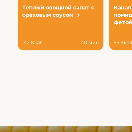
Теплый овощной салат с
Канап
ореховым соусом
помид
фето
142 Ккал
40 мин
95 Кка