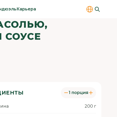
ндюэль
Карьера
АСОЛЬЮ,
 СОУСЕ
ДИЕНТЫ
1 порция
нина
200 г