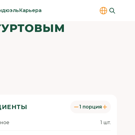
ндюэль
Карьера
ОГУРТОВЫМ
ДИЕНТЫ
1 порция
иное
1 шт.