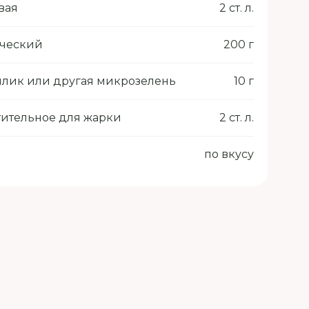
вая
2 ст. л.
еческий
200 г
лик или другая микрозелень
10 г
тительное для жарки
2 ст. л.
по вкусу