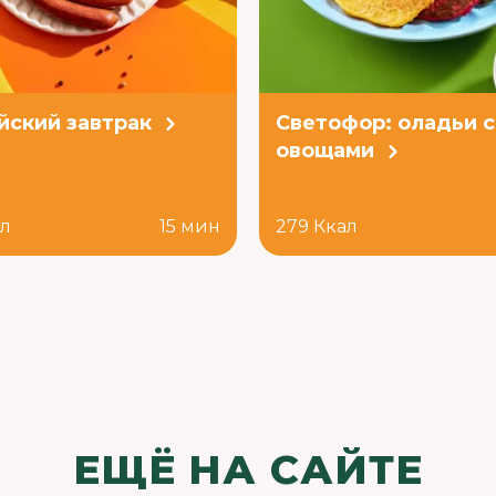
йский завтрак
Светофор: оладьи с
овощами
ал
15 мин
279 Ккал
ЕЩЁ НА САЙТЕ