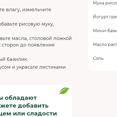
Мука рисо
те влагу, измельчите
Йогурт гр
обавьте рисовую муку,
Мини-бази
вьте масла, столовой ложкой
х сторон до появления
Масло рас
Соль
ый базилик.
усом и украсьте листиками
ы обладают
ожете добавить
цем или сладости