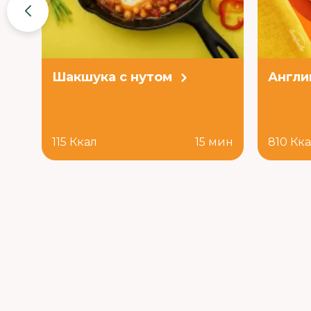
Шакшука с нутом
Англи
115 Ккал
15 мин
810 Кк