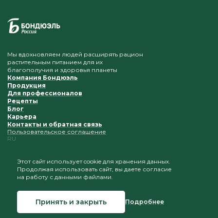
Мы вдохновляем людей расширять рацион
растительным питанием для их
благополучия и здоровья планеты
Компания Бондюэль
Продукция
Для профессионалов
Рецепты
Блог
Карьера
Контакты и обратная связь
Пользовательское соглашение
RU
Этот сайт использует cookie для хранения данных.
Продолжая использовать сайт, вы даете согласие
Приветствуется копирование и размещение
на работу с данными файлами.
материалов при условии сохранения ссылки на наш
сайт
Принять и закрыть
Подробнее
© 2026 Бондюэль Россия
Создание сайта