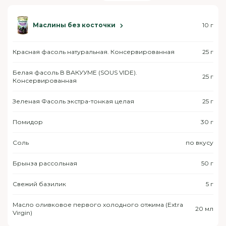
Маслины без косточки
10 г
Красная фасоль натуральная. Консервированная
25 г
Белая фасоль В ВАКУУМЕ (SOUS VIDE).
25 г
Консервированная
Зеленая Фасоль экстра-тонкая целая
25 г
Помидор
30 г
Соль
по вкусу
Брынза рассольная
50 г
Свежий базилик
5 г
Масло оливковое первого холодного отжима (Extra
20 мл
Virgin)