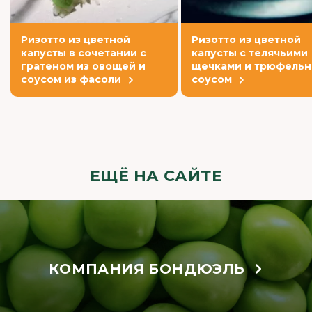
Ризотто из цветной
Ризотто из цветной
капусты в сочетании с
капусты с телячьими
гратеном из овощей и
щечками и трюфель
соусом из фасоли
соусом
ЕЩЁ НА САЙТЕ
КОМПАНИЯ БОНДЮЭЛЬ