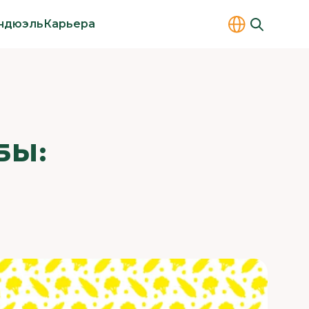
ндюэль
Карьера
БЫ: