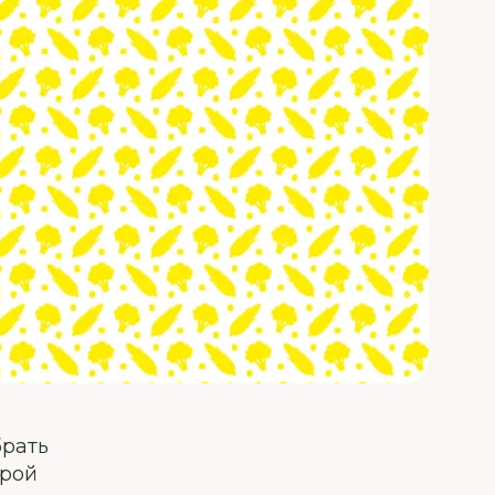
брать
грой