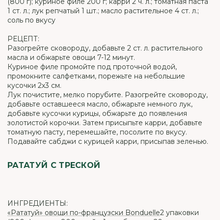
(800 г); куриное филе 200 г; карри 2 ч. л.; томатная паста
1 ст. л.; лук репчатый 1 шт.; масло растительное 4 ст. л.;
соль по вкусу
РЕЦЕПТ:
Разогрейте сковороду, добавьте 2 ст. л. растительного
масла и обжарьте овощи 7-12 минут.
Куриное филе промойте под проточной водой,
промокните салфетками, порежьте на небольшие
кусочки 2х3 см.
Лук почистите, мелко порубите. Разогрейте сковороду,
добавьте оставшееся масло, обжарьте немного лук,
добавьте кусочки курицы, обжарьте до появления
золотистой корочки. Затем присыпьте карри, добавьте
томатную пасту, перемешайте, посолите по вкусу.
Подавайте сабджи с курицей карри, присыпав зеленью.
РАТАТУЙ С ТРЕСКОЙ
ИНГРЕДИЕНТЫ:
«Рататуй» овощи по-французски Bonduelle
2 упаковки