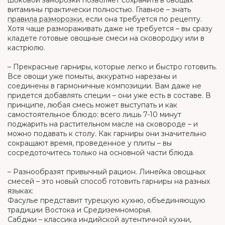
шоковой заморозки позволяет сохранить в овощах
витамины практически полностью. Главное – знать
правила разморозки
, если она требуется по рецепту.
Хотя чаще размораживать даже не требуется – вы сразу
кладете готовые овощные смеси на сковородку или в
кастрюлю.
– Прекрасные гарниры, которые легко и быстро готовить.
Все овощи уже помыты, аккуратно нарезаны и
соединены в гармоничные композиции. Вам даже не
придется добавлять специи – они уже есть в составе. В
принципе, любая смесь может выступать и как
самостоятельное блюдо: всего лишь 7-10 минут
поджарить на растительном масле на сковороде – и
можно подавать к столу. Как гарниры они значительно
сокращают время, проведенное у плиты – вы
сосредоточитесь только на основной части блюда.
– Разнообразят привычный рацион. Линейка овощных
смесей – это новый способ готовить гарниры на разных
языках:
Фасулье представит турецкую кухню, объединяющую
традиции Востока и Средиземноморья.
Сабджи – классика индийской аутентичной кухни,