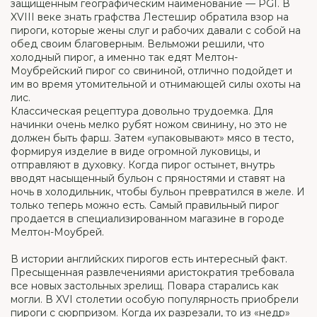
защищенным географическим наименование — PGI. В
XVIII веке знать графства Лестешир обратила взор на
пироги, которые жены слуг и рабочих давали с собой на
обед своим благоверным. Вельможи решили, что
холодный пирог, а именно так едят Мелтон-
Моубрейский пирог со свининой, отлично подойдет и
им во время утомительной и отнимающей силы охоты на
лис.
Классическая рецептура довольно трудоемка. Для
начинки очень мелко рубят ножом свинину, но это не
должен быть фарш. Затем «упаковывают» мясо в тесто,
формируя изделие в виде огромной луковицы, и
отправляют в духовку. Когда пирог остынет, внутрь
вводят насыщенный бульон с пряностями и ставят на
ночь в холодильник, чтобы бульон превратился в желе. И
только теперь можно есть. Самый правильный пирог
продается в специализированном магазине в городе
Мелтон-Моубрей.
В истории английских пирогов есть интересный факт.
Пресыщенная развлечениями аристократия требовала
все новых застольных зрелищ. Повара старались как
могли. В XVI столетии особую популярность приобрели
пироги с сюрпризом. Когда их разрезали, то из «недр»