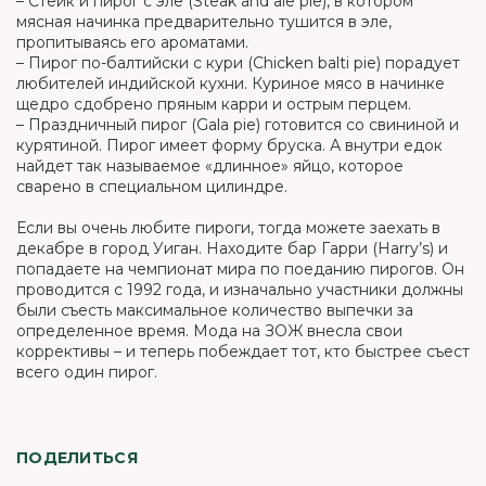
– Стейк и пирог с эле (Steak and ale pie), в котором
мясная начинка предварительно тушится в эле,
пропитываясь его ароматами.
– Пирог по-балтийски с кури (Chicken balti pie) порадует
любителей индийской кухни. Куриное мясо в начинке
щедро сдобрено пряным карри и острым перцем.
– Праздничный пирог (Gala pie) готовится со свининой и
курятиной. Пирог имеет форму бруска. А внутри едок
найдет так называемое «длинное» яйцо, которое
сварено в специальном цилиндре.
Если вы очень любите пироги, тогда можете заехать в
декабре в город Уиган. Находите бар Гарри (Harry’s) и
попадаете на чемпионат мира по поеданию пирогов. Он
проводится с 1992 года, и изначально участники должны
были съесть максимальное количество выпечки за
определенное время. Мода на ЗОЖ внесла свои
коррективы – и теперь побеждает тот, кто быстрее съест
всего один пирог.
ПОДЕЛИТЬСЯ