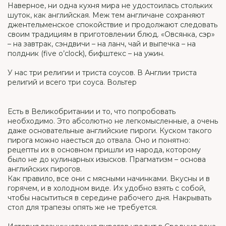
Наверное, ни одна кухня мира не удостоилась стольких
шуток, как английская. Меж тем англичане сохраняют
джентельменское спокойствие и продолжают следовать
своим традициям в приготовлении блюд. «Овсянка, сэр»
– на завтрак, сэндвичи – на ланч, чай и выпечка – на
полдник (five o’clock), бифштекс – на ужин.
У нас три религии и триста соусов. В Англии триста
религий и всего три соуса. Вольтер
Есть в Великобритании и то, что попробовать
необходимо. Это абсолютно не легкомысленные, а очень
даже основательные английские пироги. Куском такого
пирога можно наесться до отвала. Оно и понятно:
рецепты их в основном пришли из народа, которому
было не до кулинарных изысков. Прагматизм – основа
английских пирогов.
Как правило, все они с мясными начинками. Вкусны и в
горячем, и в холодном виде. Их удобно взять с собой,
чтобы насытиться в середине рабочего дня. Накрывать
стол для трапезы опять же не требуется.