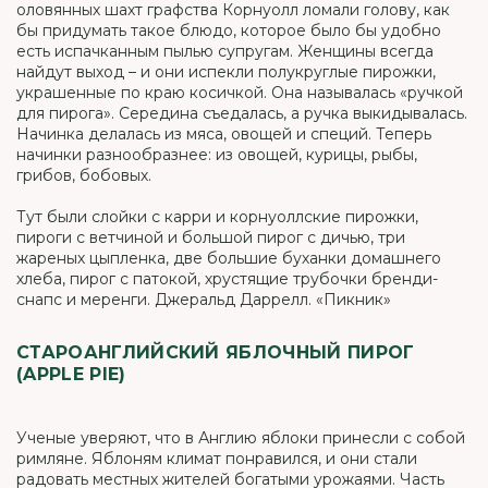
оловянных шахт графства Корнуолл ломали голову, как
бы придумать такое блюдо, которое было бы удобно
есть испачканным пылью супругам. Женщины всегда
найдут выход – и они испекли полукруглые пирожки,
украшенные по краю косичкой. Она называлась «ручкой
для пирога». Середина съедалась, а ручка выкидывалась.
Начинка делалась из мяса, овощей и специй. Теперь
начинки разнообразнее: из овощей, курицы, рыбы,
грибов, бобовых.
Тут были слойки с карри и корнуоллские пирожки,
пироги с ветчиной и большой пирог с дичью, три
жареных цыпленка, две большие буханки домашнего
хлеба, пирог с патокой, хрустящие трубочки бренди-
снапс и меренги. Джеральд Даррелл. «Пикник»
СТАРОАНГЛИЙСКИЙ ЯБЛОЧНЫЙ ПИРОГ
(APPLE PIE)
Ученые уверяют, что в Англию яблоки принесли с собой
римляне. Яблоням климат понравился, и они стали
радовать местных жителей богатыми урожаями. Часть