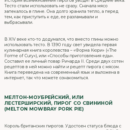
История возникновения пирогов уводит в Средние века.
Тесто стали использовать не сразу. Сначала мясо
запекалось в глине. Она долго хранила тепло, а перед
тем, как приступить к еде, ее разламывали и
выбрасывали.
В XIV веке кто-то додумался, что вместо глины можно
использовать тесто. В 1390 году свет увидела первая
кулинарная книга королевства – «Форма Кюри» («The
Forme of Cury»), или «Способы приготовления еды».
Составил ее личный повар Ричарда II. Среди двух сотен
рецептов в ней можно найти и рецепт пирога с мясом.
Книга переведена на современный язык и выложена в
интернет, так что можете ознакомиться.
МЕЛТОН-МОУБРЕЙСКИЙ, ИЛИ
ЛЕСТЕРШИРСКИЙ, ПИРОГ СО СВИНИНОЙ
(MELTON MOWBRAY PORK PIE)
Король британских пирогов. Удостоен статуса блюда с