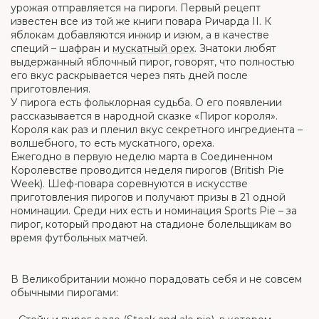
урожая отправляется на пироги. Первый рецепт
известен все из той же книги повара Ричарда II. К
яблокам добавляются инжир и изюм, а в качестве
специй – шафран и
мускатный орех
. Знатоки любят
выдержанный яблочный пирог, говорят, что полностью
его вкус раскрывается через пять дней после
приготовления.
У пирога есть фольклорная судьба. О его появлении
рассказывается в народной сказке «Пирог короля».
Короля как раз и пленил вкус секретного ингредиента –
волшебного, то есть мускатного, ореха.
Ежегодно в первую неделю марта в Соединенном
Королевстве проводится неделя пирогов (British Pie
Week). Шеф-повара соревнуются в искусстве
приготовления пирогов и получают призы в 21 одной
номинации. Среди них есть и номинация Sports Pie – за
пирог, который продают на стадионе болельщикам во
время футбольных матчей.
В Великобритании можно порадовать себя и не совсем
обычными пирогами: