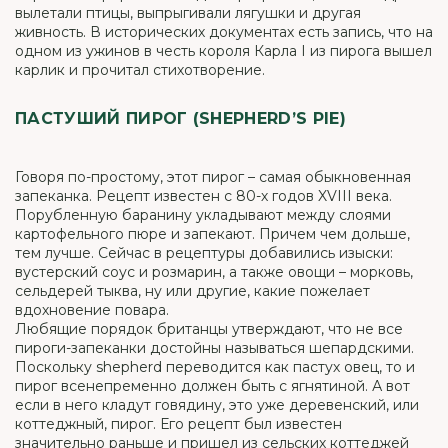
вылетали птицы, выпрыгивали лягушки и другая
живность. В исторических документах есть запись, что на
одном из ужинов в честь короля Карла I из пирога вышел
карлик и прочитал стихотворение.
ПАСТУШИЙ ПИРОГ (SHEPHERD’S PIE)
Говоря по-простому, этот пирог – самая обыкновенная
запеканка. Рецепт известен с 80-х годов XVIII века.
Порубленную баранину укладывают между слоями
картофельного пюре и запекают. Причем чем дольше,
тем лучше. Сейчас в рецептуры добавились изыски:
вустерский соус и розмарин, а также овощи – морковь,
сельдерей тыква, ну или другие, какие пожелает
вдохновение повара.
Любящие порядок британцы утверждают, что не все
пироги-запеканки достойны называться шепардскими.
Поскольку shepherd переводится как пастух овец, то и
пирог всенепременно должен быть с ягнятиной. А вот
если в него кладут говядину, это уже деревенский, или
коттеджный, пирог. Его рецепт был известен
значительно раньше и пришел из сельских коттеджей