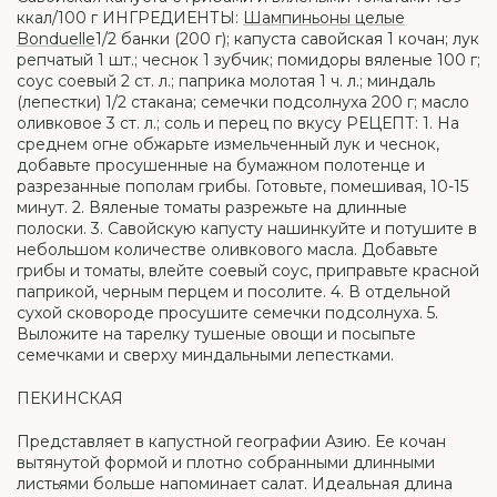
ккал/100 г ИНГРЕДИЕНТЫ:
Шампиньоны целые
Bonduelle
1/2 банки (200 г); капуста савойская 1 кочан; лук
репчатый 1 шт.; чеснок 1 зубчик; помидоры вяленые 100 г;
соус соевый 2 ст. л.; паприка молотая 1 ч. л.; миндаль
(лепестки) 1/2 стакана; семечки подсолнуха 200 г; масло
оливковое 3 ст. л.; соль и перец по вкусу РЕЦЕПТ: 1. На
среднем огне обжарьте измельченный лук и чеснок,
добавьте просушенные на бумажном полотенце и
разрезанные пополам грибы. Готовьте, помешивая, 10-15
минут. 2. Вяленые томаты разрежьте на длинные
полоски. 3. Савойскую капусту нашинкуйте и потушите в
небольшом количестве оливкового масла. Добавьте
грибы и томаты, влейте соевый соус, приправьте красной
паприкой, черным перцем и посолите. 4. В отдельной
сухой сковороде просушите семечки подсолнуха. 5.
Выложите на тарелку тушеные овощи и посыпьте
семечками и сверху миндальными лепестками.
ПЕКИНСКАЯ
Представляет в капустной географии Азию. Ее кочан
вытянутой формой и плотно собранными длинными
листьями больше напоминает салат. Идеальная длина