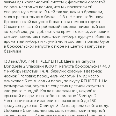
важны для кровеносной системы;
фолиевой кислотой
–
ее роль настолько велика, что мы посвятили ей
специальную статью. В ней так же, как и в брокколи,
много растительного белка – 4,8 г. Не все любят вкус
брюссельской капусты: бывает она немного горчит.
Справиться с этой проблемой поможет лимонный сок,
который следует добавить во время готовки, или яркие
специи, такие, как перец чили, имбирь, куркума. Именно
ароматный имбирь и жгучий чили составят пряный букет
в брюссельской капусте с пюре из цветной капусты и
базилика
130 ккал/100 г ИНГРЕДИЕНТЫ:
Цветная капуста
Bonduelle
2 упаковки (800 г); капуста брюссельская 400
г; имбирь молотый 1 ч. л.; базилик красный 1 веточка;
чеснок 1 головка; перец чили молотый 1 ч. л.; масло
оливковое 3 ст. л.; соль и перец по вкусу РЕЦЕПТ: 1. Не
размораживая, опустите соцветия цветной капусты в
кастрюлю с водой. Когда вода закипит, накройте
крышкой и варите на небольшом огне 15 минут. 2.
Чеснок очистите и запеките в разогретой до 180
градусов духовке 10 минут. 3. Из кастрюли слейте воду.
Добавьте базилик, чеснок, соль, перец чили и черный
перец по вкусу. Измельчите все с помощью блендера.