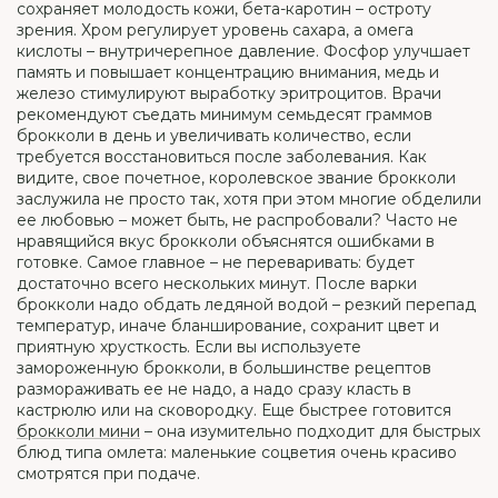
сохраняет молодость кожи, бета-каротин – остроту
зрения. Хром регулирует уровень сахара, а омега
кислоты – внутричерепное давление. Фосфор улучшает
память и повышает концентрацию внимания, медь и
железо стимулируют выработку эритроцитов. Врачи
рекомендуют съедать минимум семьдесят граммов
брокколи в день и увеличивать количество, если
требуется восстановиться после заболевания. Как
видите, свое почетное, королевское звание брокколи
заслужила не просто так, хотя при этом многие обделили
ее любовью – может быть, не распробовали? Часто не
нравящийся вкус брокколи объяснятся ошибками в
готовке. Самое главное – не переваривать: будет
достаточно всего нескольких минут. После варки
брокколи надо обдать ледяной водой – резкий перепад
температур, иначе бланширование, сохранит цвет и
приятную хрусткость. Если вы используете
замороженную брокколи, в большинстве рецептов
размораживать ее не надо, а надо сразу класть в
кастрюлю или на сковородку. Еще быстрее готовится
брокколи мини
– она изумительно подходит для быстрых
блюд типа омлета: маленькие соцветия очень красиво
смотрятся при подаче.