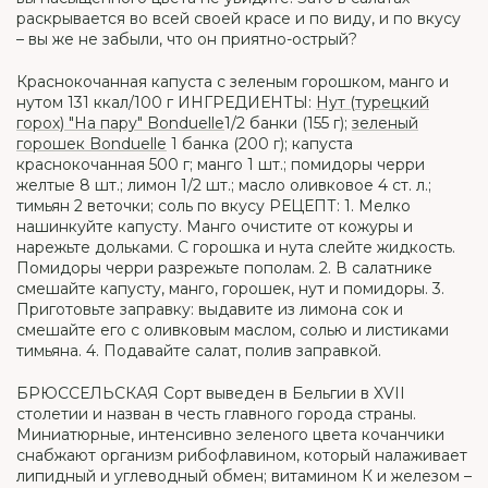
раскрывается во всей своей красе и по виду, и по вкусу
– вы же не забыли, что он приятно-острый?
Краснокочанная капуста с зеленым горошком, манго и
нутом 131 ккал/100 г ИНГРЕДИЕНТЫ:
Нут (турецкий
горох) "На пару" Bonduelle
1/2 банки (155 г);
зеленый
горошек Bonduelle
1 банка (200 г); капуста
краснокочанная 500 г; манго 1 шт.; помидоры черри
желтые 8 шт.; лимон 1/2 шт.; масло оливковое 4 ст. л.;
тимьян 2 веточки; соль по вкусу РЕЦЕПТ: 1. Мелко
нашинкуйте капусту. Манго очистите от кожуры и
нарежьте дольками. С горошка и нута слейте жидкость.
Помидоры черри разрежьте пополам. 2. В салатнике
смешайте капусту, манго, горошек, нут и помидоры. 3.
Приготовьте заправку: выдавите из лимона сок и
смешайте его с оливковым маслом, солью и листиками
тимьяна. 4. Подавайте салат, полив заправкой.
БРЮССЕЛЬСКАЯ Сорт выведен в Бельгии в XVII
столетии и назван в честь главного города страны.
Миниатюрные, интенсивно зеленого цвета кочанчики
снабжают организм рибофлавином, который налаживает
липидный и углеводный обмен; витамином К и железом –