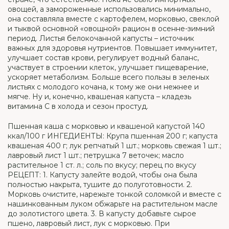
овощей, а замороженные использовались минимально,
она составляла вместе с картофелем, морковью, свеклой
и тыквой основной «овощной» рацион в осенне-зимний
период. Листья белокочанной капусты – источник
важных для здоровья нутриентов. Повышает иммунитет,
улучшает состав крови, регулирует водный баланс,
участвует в строении клеток, улучшает пищеварение,
ускоряет метаболизм. Больше всего пользы в зеленых
листьях с молодого кочана, к тому же они нежнее и
мягче. Ну и, конечно, квашеная капуста – кладезь
витамина С в холода и сезон простуд.
Пшенная каша с морковью и квашеной капустой 140
ккал/100 г ИНГЕДИЕНТЫ: Крупа пшенная 200 г; капуста
квашеная 400 г; лук репчатый 1 шт.; морковь свежая 1 шт.;
лавровый лист 1 шт.; петрушка 7 веточек; масло
растительное 1 ст. л.; соль по вкусу; перец по вкусу
РЕЦЕПТ: 1. Капусту залейте водой, чтобы она была
полностью накрыта, тушите до полуготовности. 2.
Морковь очистите, нарежьте тонкой соломкой и вместе с
нашинкованным луком обжарьте на растительном масле
до золотистого цвета. 3. В капусту добавьте сырое
пшено, лавровый лист, лук с морковью. При