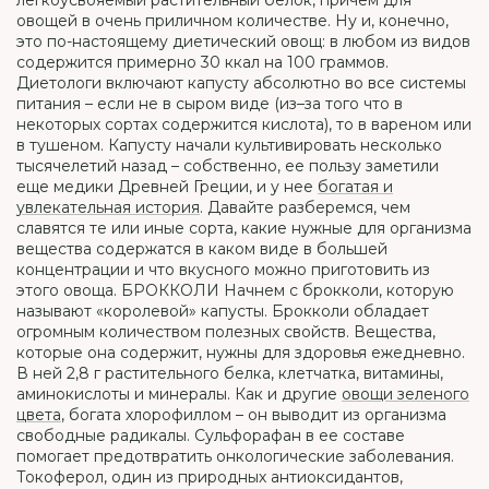
легкоусвояемый растительный белок, причем для
овощей в очень приличном количестве. Ну и, конечно,
это по-настоящему диетический овощ: в любом из видов
содержится примерно 30 ккал на 100 граммов.
Диетологи включают капусту абсолютно во все системы
питания – если не в сыром виде (из–за того что в
некоторых сортах содержится кислота), то в вареном или
в тушеном. Капусту начали культивировать несколько
тысячелетий назад – собственно, ее пользу заметили
еще медики Древней Греции, и у нее
богатая и
увлекательная история
. Давайте разберемся, чем
славятся те или иные сорта, какие нужные для организма
вещества содержатся в каком виде в большей
концентрации и что вкусного можно приготовить из
этого овоща. БРОККОЛИ Начнем с брокколи, которую
называют «королевой» капусты. Брокколи обладает
огромным количеством полезных свойств. Вещества,
которые она содержит, нужны для здоровья ежедневно.
В ней 2,8 г растительного белка, клетчатка, витамины,
аминокислоты и минералы. Как и другие
овощи зеленого
цвета
, богата хлорофиллом – он выводит из организма
свободные радикалы. Сульфорафан в ее составе
помогает предотвратить онкологические заболевания.
Токоферол, один из природных антиоксидантов,