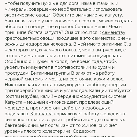
Чтобы получить нужные для организма витамины и
минералы, совершенно необязательно использовать
экзотические овощи. Обратите внимание на капусту.
Учитывая, какое у нее количество сортов, можно создать
абсолютно нескучное и разнообразное меню. Чем в
принципе богата капуста? Она относится к
семейству
крестоцветных
: овощи, входящие в это семейство, очень
важны для здоровья человека. В ней много витамина С, в
некоторых видах намного больше, чем в цитрусовых, с
которыми мы привыкли этот витамин ассоциировать.
Особенно он нужен в холодное время года, чтобы
укрепить иммунитет в противостоянии вирусам и
простудам. Витамины группы В влияют на работу
нервной системы и мозга, на состояние кожи и волос.
Никотиновая кислота стимулирует выработку энергии
при переработке жиров и углеводов. Кальций требуется
костям и зубам, калий – сердечно-сосудистой системе.
Капуста – мощный
антиоксидант
, продлевающий
молодость, противостоит действию свободных
радикалов.
Клетчатка
нормализует работу желудочно-
кишечного тракта, служит пробиотиком для полезных
бактерий, очищает организм от токсинов, снижает
уровень плохого холестерина. Содержит