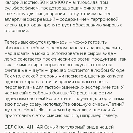
калорийностью, 30 ккал/100 г – антиоксидантом
сульфорафаном, предотвращающим онкологию –
клетчатку для пищеварения – отсутствием на нее
аллергических реакций – содержанием тартроновой
кислоты, которая препятствует образованию жировых
отложений.
Теперь выскажутся кулинары: – можно готовить
абсолютно любым способом: запекать, варить, жарить,
мариновать, а можно использовать и в сыром виде –
легко сочетается практически со всеми продуктами, так
как не имеет ярко выраженного вкуса – готовится
считанные минуты – красиво смотрится в любом блюде
Так что, с какой стороны ни посмотри, цветная капуста
чудо как хороша с точки зрения пользы и очень
перспективна для гастрономических экспериментов. У
нас на сайте собрано
больше 70 рецептов
с этим
чудесным овощем! Если хотите получить для организма
всю пользу сразу, используйте
овощную смесь «Летний
дуэт» от Bonduelle
– в нем и брокколи, и цветная. А
приготовить с этой смесью можно, например, галету.
БЕЛОКАЧАННАЯ Самый популярный вид в нашей
стране, что естественно. Пока не было импортных