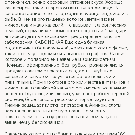
с тонким сливочно-ореховым оттенком вкуса. Хороша
как в сыром, так и в вареном или в тушеном виде. В
качестве гарнира очень подходит к курице, индейке и к
рыбе. В ней много пищевых волокон, витаминов и
минералов и мало калорий. Не вызывает аллергических
реакций, нормализует обменные процессы и благодаря
антиоксидантным свойствам предотвращает многие
заболевания. САВОЙСКАЯ Еще одна близкая
родственница белокочанной, но изящнее как по форме,
так и по вкусу. Родом из итальянского графства Савойя,
которое и подарило ей название и аристократизм.
Нежные, гофрированные, без грубых прожилок листья
придают салатам свежесть и сладость. Голубцы с
савойской капустой получаются более нежными и
пикантными. Помимо огромного количества витаминов и
минералов в савойской капусте есть несколько важных
веществ. Глутатин, или глицин, улучшает работу нервной
системы, борется со стрессами и нормализует сон.
Тиамин защищает клетки от старения. Аминокислоты
восстанавливают мышечную ткань. По многим
показателем состав нутриентов савойской капусты
выше, чем у белокочанной.
Савойская капуста с грибами и вялеными томатами 189