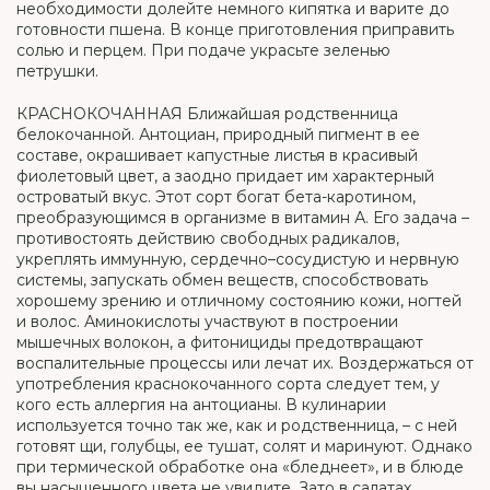
необходимости долейте немного кипятка и варите до
готовности пшена. В конце приготовления приправить
солью и перцем. При подаче украсьте зеленью
петрушки.
КРАСНОКОЧАННАЯ Ближайшая родственница
белокочанной. Антоциан, природный пигмент в ее
составе, окрашивает капустные листья в красивый
фиолетовый цвет, а заодно придает им характерный
островатый вкус. Этот сорт богат бета-каротином,
преобразующимся в организме в витамин А. Его задача –
противостоять действию свободных радикалов,
укреплять иммунную, сердечно–сосудистую и нервную
системы, запускать обмен веществ, способствовать
хорошему зрению и отличному состоянию кожи, ногтей
и волос. Аминокислоты участвуют в построении
мышечных волокон, а фитонициды предотвращают
воспалительные процессы или лечат их. Воздержаться от
употребления краснокочанного сорта следует тем, у
кого есть аллергия на антоцианы. В кулинарии
используется точно так же, как и родственница, – с ней
готовят щи, голубцы, ее тушат, солят и маринуют. Однако
при термической обработке она «бледнеет», и в блюде
вы насыщенного цвета не увидите. Зато в салатах