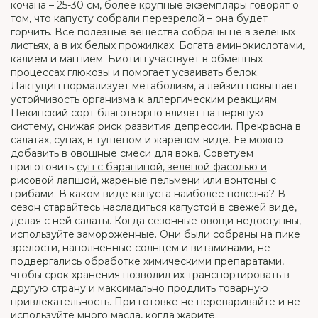
кочана – 25-30 см, более крупные экземпляры говорят о
том, что капусту собрали перезрелой – она будет
горчить. Все полезные вещества собраны не в зеленых
листьях, а в их белых прожилках. Богата аминокислотами,
калием и магнием. Биотин участвует в обменных
процессах глюкозы и помогает усваивать белок.
Лактуцин нормализует метаболизм, а лейзин повышает
устойчивость организма к аллергическим реакциям.
Пекинский сорт благотворно влияет на нервную
систему, снижая риск развития депрессии. Прекрасна в
салатах, супах, в тушеном и жареном виде. Ее можно
добавить в овощные смеси для вока. Советуем
приготовить
суп с бараниной, зеленой фасолью и
рисовой лапшой
, жареные пельмени или вонтоны с
грибами. В каком виде капуста наиболее полезна? В
сезон старайтесь насладиться капустой в свежей виде,
делая с ней салаты. Когда сезонные овощи недоступны,
используйте замороженные. Они были собраны на пике
зрелости, наполненные солнцем и витаминами, не
подвергались обработке химическими препаратами,
чтобы срок хранения позволил их транспортировать в
другую страну и максимально продлить товарную
привлекательность. При готовке не переваривайте и не
используйте много масла, когда жарите.