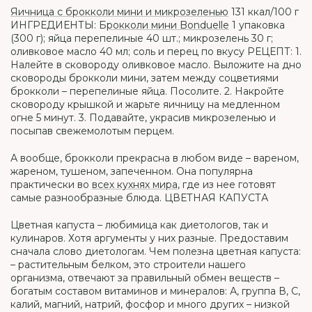
Яичница с брокколи мини и микрозеленью
131 ккал/100 г
ИНГРЕДИЕНТЫ: Б
рокколи мини Bonduelle
1 упаковка
(300 г); яйца перепелиные 40 шт.; микрозелень 30 г;
оливковое масло 40 мл; соль и перец по вкусу РЕЦЕПТ: 1.
Налейте в сковороду оливковое масло. Выложите на дно
сковороды брокколи мини, затем между соцветиями
брокколи – перепелиные яйца. Посолите. 2. Накройте
сковороду крышкой и жарьте яичницу на медленном
огне 5 минут. 3. Подавайте, украсив микрозеленью и
посыпав свежемолотым перцем.
А вообще, брокколи прекрасна в любом виде – вареном,
жареном, тушеном, запеченном. Она популярна
практически во
всех кухнях мира
, где из нее готовят
самые разнообразные блюда. ЦВЕТНАЯ КАПУСТА
Цветная капуста – любимица как диетологов, так и
кулинаров. Хотя аргументы у них разные. Предоставим
сначала слово диетологам. Чем полезна цветная капуста:
– растительным белком, это строители нашего
организма, отвечают за правильный обмен веществ –
богатым составом витаминов и минералов: А, группа В, С,
калий, магний, натрий, фосфор и много других – низкой