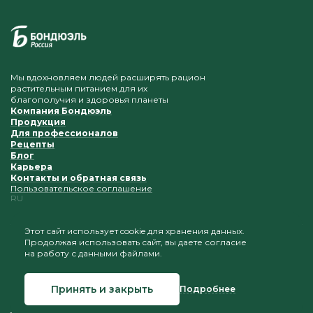
Мы вдохновляем людей расширять рацион
растительным питанием для их
благополучия и здоровья планеты
Компания Бондюэль
Продукция
Для профессионалов
Рецепты
Блог
Карьера
Контакты и обратная связь
Пользовательское соглашение
RU
Этот сайт использует cookie для хранения данных.
Продолжая использовать сайт, вы даете согласие
Приветствуется копирование и размещение
на работу с данными файлами.
материалов при условии сохранения ссылки на наш
сайт
Принять и закрыть
Подробнее
© 2026 Бондюэль Россия
Создание сайта