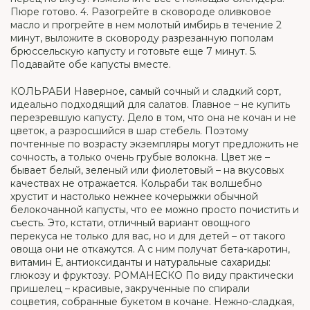
Пюре готово. 4. Разогрейте в сковороде оливковое
масло и прогрейте в нем молотый имбирь в течение 2
минут, выложите в сковороду разрезанную пополам
брюссельскую капусту и готовьте еще 7 минут. 5.
Подавайте обе капусты вместе.
КОЛЬРАБИ Наверное, самый сочный и сладкий сорт,
идеально подходящий для салатов. Главное – не купить
перезревшую капусту. Дело в том, что она не кочан и не
цветок, а разросшийся в шар стебель. Поэтому
почтенные по возрасту экземпляры могут предложить не
сочность, а только очень грубые волокна. Цвет же –
бывает белый, зеленый или фиолетовый – на вкусовых
качествах не отражается. Кольраби так волшебно
хрустит и настолько нежнее кочерыжки обычной
белокочанной капусты, что ее можно просто почистить и
съесть. Это, кстати, отличный вариант овощного
перекуса не только для вас, но и для детей – от такого
овоща они не откажутся. А с ним получат бета-каротин,
витамин Е, антиоксиданты и натуральные сахариды:
глюкозу и фруктозу. РОМАНЕСКО По виду практически
пришелец – красивые, закрученные по спирали
соцветия, собранные букетом в кочане. Нежно-сладкая,