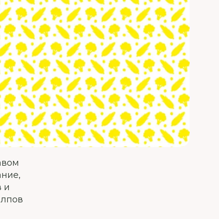
авом
ание,
 и
олпов