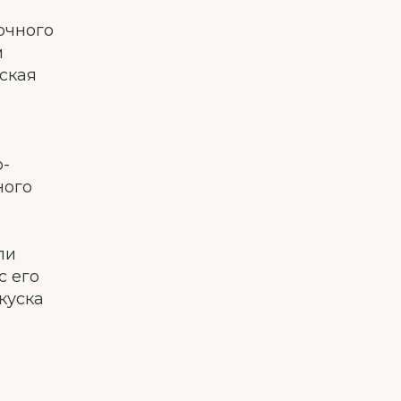
очного
м
ская
о-
ного
ли
с его
куска