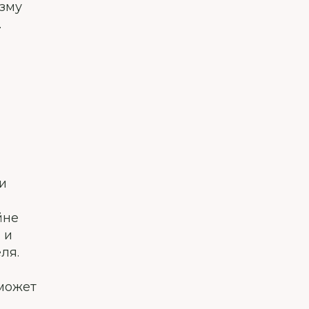
изму
.
и
йне
 и
ля.
может