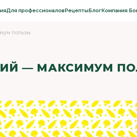
ия
Для профессионалов
Рецепты
Блог
Компания Бо
мум пользы
ИЙ — МАКСИМУМ П