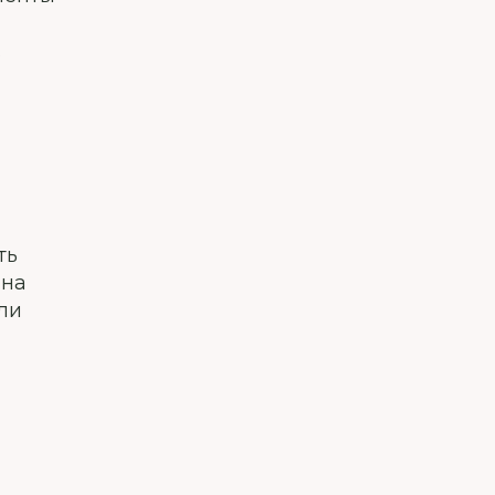
.
ть
 на
ли