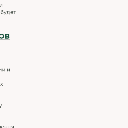
и
 будет
ОВ
ии и
х
у
иенты