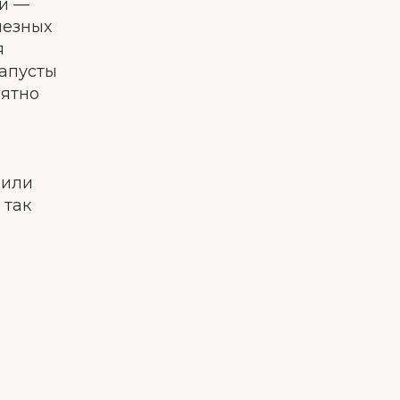
ми —
лезных
я
капусты
оятно
в
 или
 так