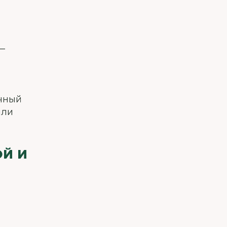
—
ичный
или
ОЙ И