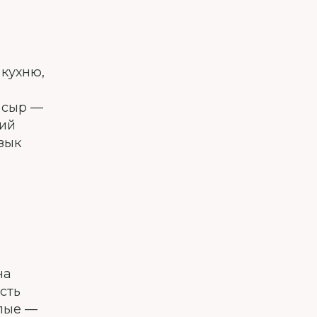
 кухню,
о
 сыр —
кий
зык
на
сть
глые —