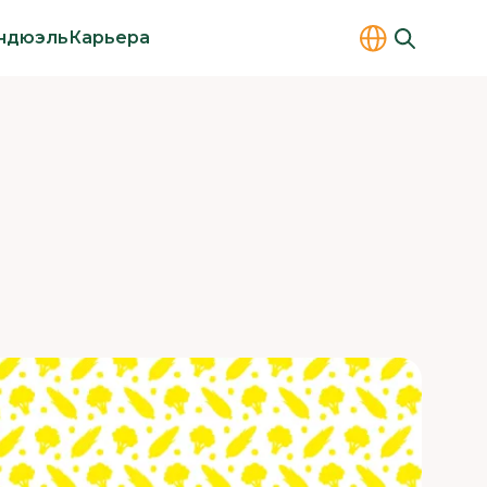
ндюэль
Карьера