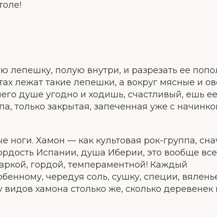
толе!
ую лепешку, полую внутри, и разрезать ее поп
етах лежат такие лепешки, а вокруг мясные и 
его душе угодно и ходишь, счастливый, ешь ее
па, только закрытая, запеченная уже с начинкой
 ноги. Хамон — как культовая рок-группа, сн
ордость Испании, душа Иберии, это вообще все.
жаркой, гордой, темпераментной! Каждый
бенному, чередуя соль, сушку, специи, вяленье
 видов хамона столько же, сколько деревенек 