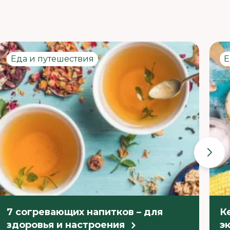
Еда и путешествия
Е
7 согревающих напитков – для
К
здоровья и настроения
э