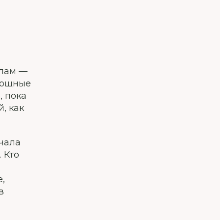
олам —
овощные
, пока
, как
ачала
 Кто
,
в