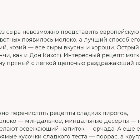
Без сыра невозможно представить европейскую
отных появилось молоко, а лучший способ ег
ий, козий — все сыры вкусны и хороши. Острый
нчи, как и Дон Кихот). Интересный рецепт: мяг
 ему пряный с легкой щелочью раздражающий я
но перечислять рецепты сладких пирогов,
молоко — миндальное, миндальные десерты — 
делают освежающий напиток — орчада. А еще е
ямые кусочки сладкого теста — поррас, а кру