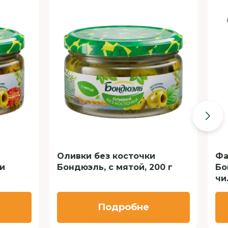
Оливки без косточки
Фа
и
Бондюэль, с мятой, 200 г
Бо
чи
Подробне