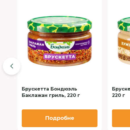
Брускетта Бондюэль
Бруске
Баклажан гриль, 220 г
220 г
Подробне