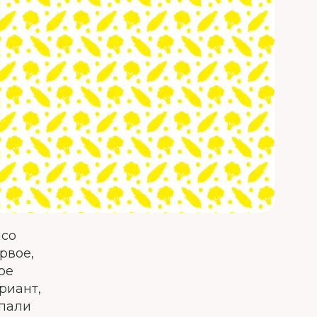
ясо
рвое,
ое
риант,
ыпали