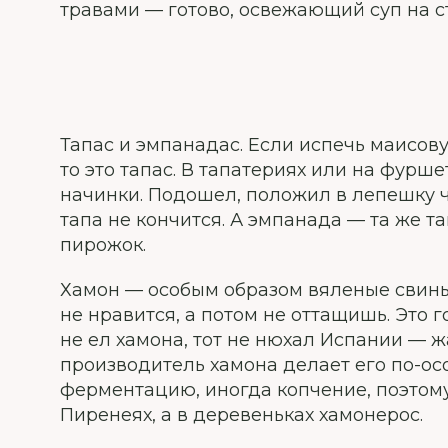
травами — готово, освежающий суп на с
Тапас и эмпанадас. Если испечь маисов
то это тапас. В тапатериях или на фурш
начинки. Подошел, положил в лепешку ч
тапа не кончится. А эмпанада — та же та
пирожок.
Хамон — особым образом вяленые свиные
не нравится, а потом не оттащишь. Это г
не ел хамона, тот не нюхал Испании — 
производитель хамона делает его по-осо
ферментацию, иногда копчение, поэтому
Пиренеях, а в деревеньках хамонерос.