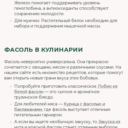
Железо помогает поддерживать уровень
гемоглобина, а антиоксиданты способствуют
сохранению молодости.
Для мужчин: Растительный белок необходим для
набора и поддержания мышечной массы.
ФАСОЛЬ В КУЛИНАРИИ
Фасоль невероятно универсальна. Она прекрасно
сочетается с овощами, мясом и различными соусами. На
нашем сайте есть множество рецептов, которые помогут
вам открыть новые грани вкуса этих бобовых.
Попробуйте приготовить классическое
Лобио из
белой фасоли
— это сытное и ароматное
грузинское блюдо.
Для любителей мяса —
Курица с фасолью и
баклажанами
, где фасоль выступает отличным
питательным гарниром.
А если вы ищете необычную закуску, то
Закуска из
нута и красной фасоли
станет отличным выбором.