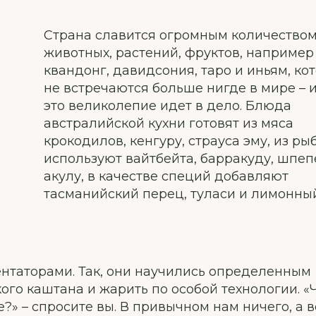
Страна славится огромным количество
животных, растений, фруктов, например
квандонг, давидсония, таро и иньям, ко
не встречаются больше нигде в мире – и
это великолепие идет в дело. Блюда
австралийской кухни готовят из мяса
крокодилов, кенгуру, страуса эму, из ры
используют вайтбейта, барракуду, шпеп
акулу, в качестве специй добавляют
тасманийский перец, туласи и лимонный
таторами. Так, они научились определенным
го каштана и жарить по особой технологии. «
?» – спросите вы. В привычном нам ничего, а в