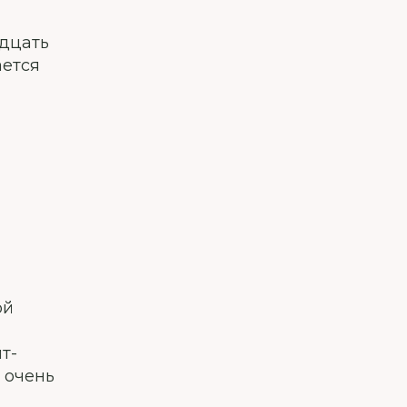
идцать
ается
ой
т-
о очень