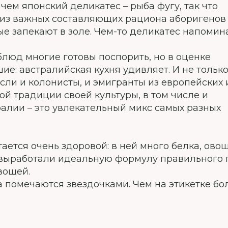
чем японский деликатес – рыба фугу, так что
 из важных составляющих рациона аборигенов 
ые запекают в золе. Чем-то деликатес напомин
блюд многие готовы поспорить, но в оценке
е: австралийская кухня удивляет. И не тольк
ли и колонисты, и эмигранты из европейских 
бой традиции своей культуры, в том числе и
ралии – это увлекательный микс самых разных
ется очень здоровой: в ней много белка, ово
ыработали идеальную формулу правильного пит
вощей.
омечаются звездочками. Чем на этикетке бол