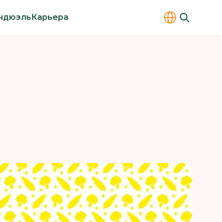
ндюэль
Карьера