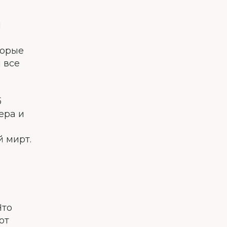
м
торые
 все
б
ера и
 мирт.
Что
от