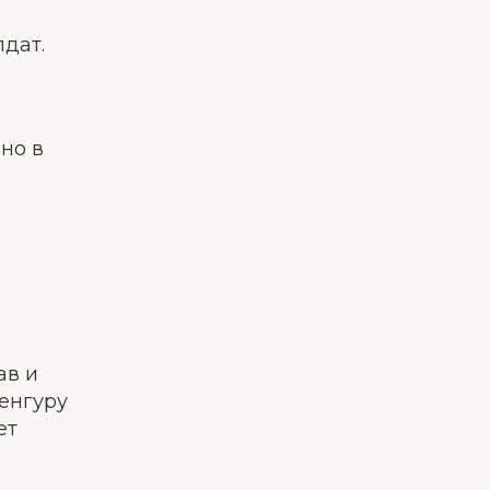
дат.
но в
ав и
кенгуру
ет