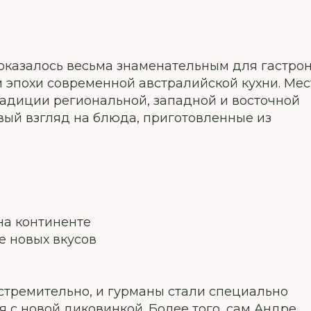
оказалось весьма знаменательным для гастро
м эпохи современной австралийской кухни. Ме
адиции региональной, западной и восточной
ый взгляд на блюда, приготовленные из
на континенте
е новых вкусов
 стремительно, и гурманы стали специально
я с новой диковинкой. Более того, сам Андре