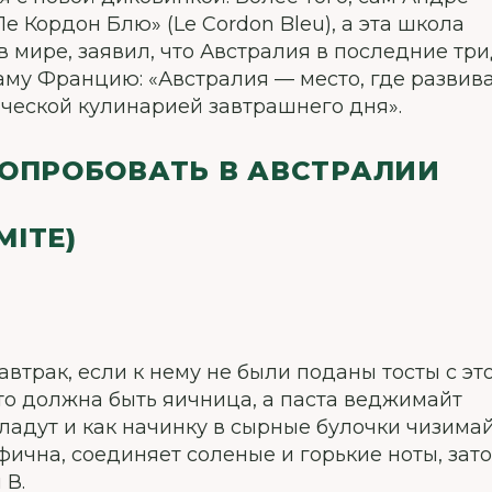
 Кордон Блю» (Le Cordon Bleu), а эта школа
в мире, заявил, что Австралия в последние тр
му Францию: «Австралия — место, где развив
сической кулинарией завтрашнего дня».
ПОПРОБОВАТЬ В АВСТРАЛИИ
ITE)
автрак, если к нему не были поданы тосты с эт
, то должна быть яичница, а паста веджимайт
кладут и как начинку в сырные булочки чизимай
цифична, соединяет соленые и горькие ноты, зат
 В.