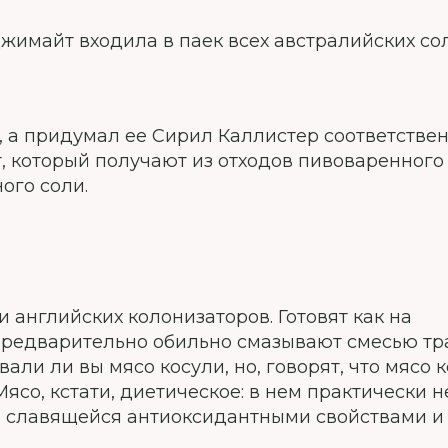
жимайт входила в паек всех австралийских сол
е, а придумал ее Сирил Каллистер соответствен
т, который получают из отходов пивоваренного
ого соли.
 английских колонизаторов. Готовят как на
у предварительно обильно смазывают смесью тр
али ли вы мясо косули, но, говорят, что мясо 
ясо, кстати, диетическое: в нем практически н
ы, славящейся антиоксидантными свойствами и