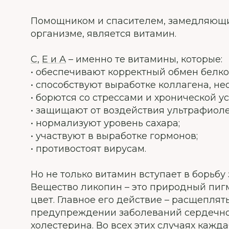
Помощником и спасителем, замедляющ
организме, является витамин.
С
,
Е
и А
– именно те витамины, которые:
• обеспечивают корректный обмен белков
• способствуют выработке коллагена, нео
• борются со стрессами и хронической у
• защищают от воздействия ультрафиоле
• нормализуют уровень сахара;
• участвуют в выработке гормонов;
• противостоят вирусам.
Но не только витамин вступает в борьбу
Вещество ликопин – это природный пиг
цвет. Главное его действие – расщеплять
предупреждении заболеваний сердечно
холестерина. Во всех этих случаях кажд