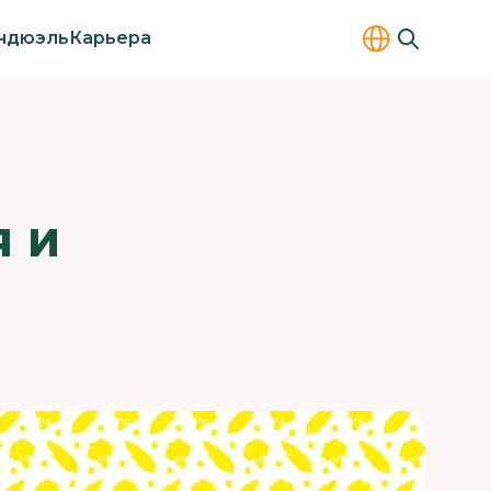
ндюэль
Карьера
Я И