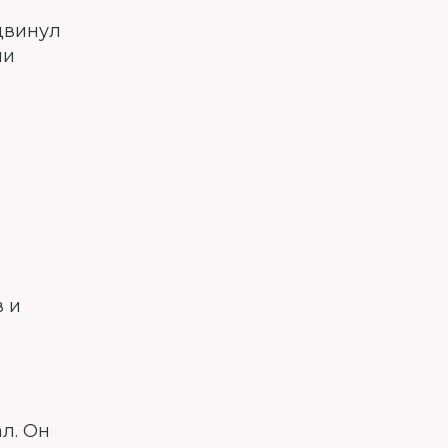
двинул
ми
 и
л. Он