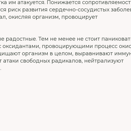
тка им атакуется. Понижается сопротивляемост
ся риск развития сердечно-сосудистых забол
ал, окисляя организм, провоцирует
 радостные. Тем не менее не стоит паниковат
 с оксидантами, провоцирующими процесс оки
ащищают организм в целом, выравнивают имму
т атаки свободных радикалов, нейтрализуют
.
?