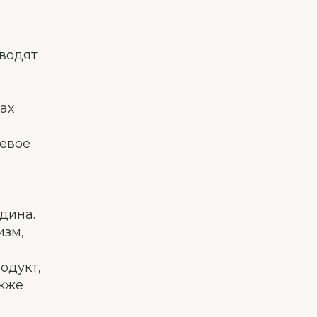
о
зводят
ах
щевое
дина.
изм,
одукт,
акже