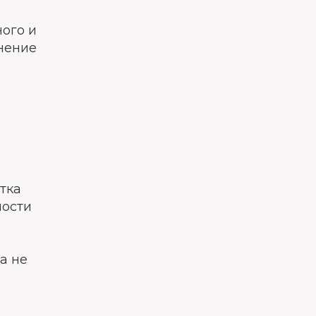
ого и
анение
тка
ности
а не