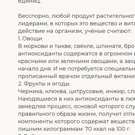
единиц.
Бесспорно, любой продукт растительно
лидерами, в которых это вещество и ви
действие на организм, учёные считают:
1. Овощи.
В моркови и тыкве, свёкле, шпинате, бр
антиоксиданты содержатся в огромном к
красными или зелеными овощами, а зао
начало дня. И не потребуется специал
прописанный врачом отдельный витами
2. Фрукты и ягоды.
Черника, клюква, цитрусовые, инжир, сл
Находящиеся в них антиоксиданты в люб
замедляя процесс, основой которого с
правильного образа жизни, получит отл
компоненты которого содержат веществ
лишним килограммам: 70 ккал на 100 г.