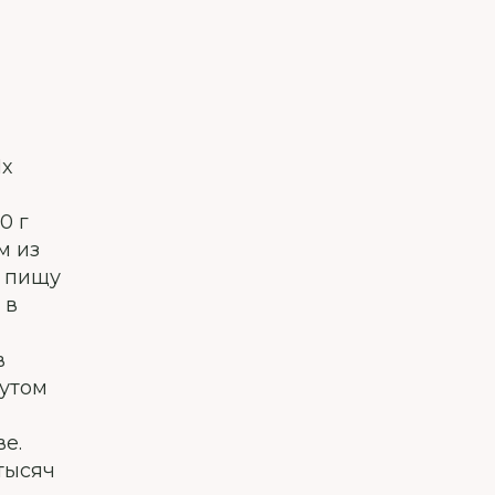
Их
0 г
м из
в пищу
 в
в
тутом
е.
тысяч