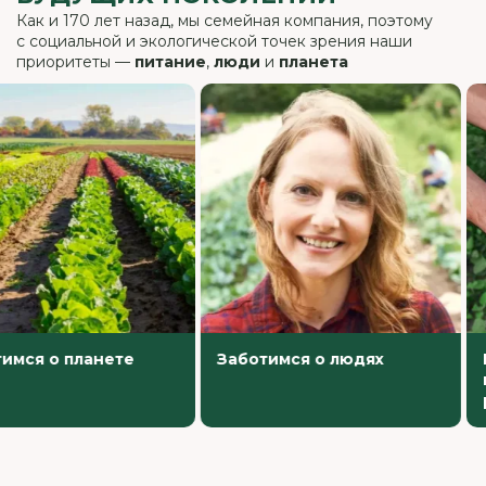
Как и 170 лет назад, мы семейная компания, поэтому
с социальной и экологической точек зрения наши
приоритеты —
питание
,
люди
и
планета
 планете
Заботимся о людях
Развив
и сов
растит