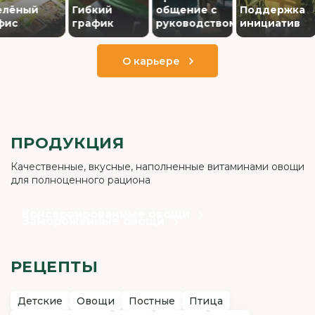
ный
Гибкий
общение с
Поддержка
Л
график
руководством
инициатив
р
О карьере
ПРОДУКЦИЯ
Качественные, вкусные, наполненные витаминами овощи
для полноценного рациона
Консервированные овощи
Замороженные овощи
РЕЦЕПТЫ
Детские
Овощи
Постные
Птица