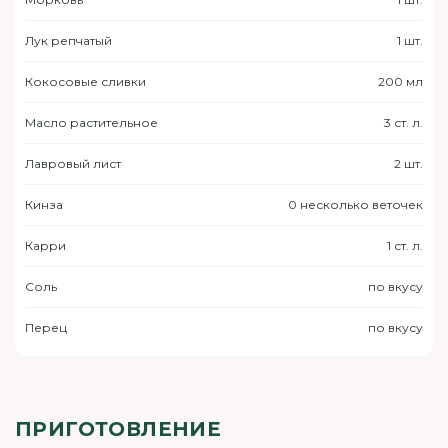
Лук репчатый
1 шт.
Кокосовые сливки
200 мл
Масло растительное
3 ст. л.
Лавровый лист
2 шт.
Кинза
0 несколько веточек
Карри
1 ст. л.
Соль
по вкусу
Перец
по вкусу
ПРИГОТОВЛЕНИЕ