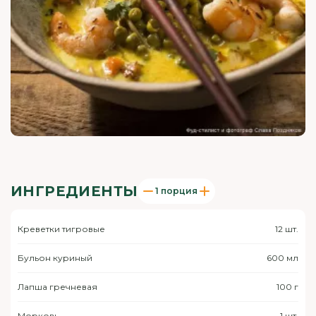
ИНГРЕДИЕНТЫ
1 порция
Креветки тигровые
12 шт.
Бульон куриный
600 мл
Лапша гречневая
100 г
Морковь
1 шт.