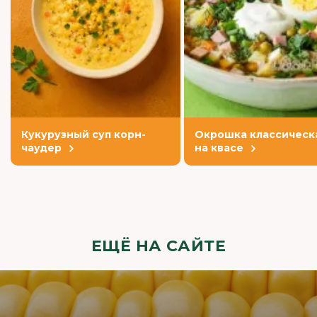
Кукурузный суп корн-
Окрошка классическ
чаудер
на квасе
ЕЩЁ НА САЙТЕ