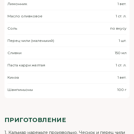
Лимонник
1 вет.
Масло оливковое
1 ст. л.
Соль
по вкусу
Перец чили (маленький)
1 шт.
Сливки
150 мл
Паста карри желтая
1 ст. л.
Кинза
1 вет.
Шампиньоны
100 г
ПРИГОТОВЛЕНИЕ
1. Кальмар нарежьте произвольно. Чеснок и перец чили