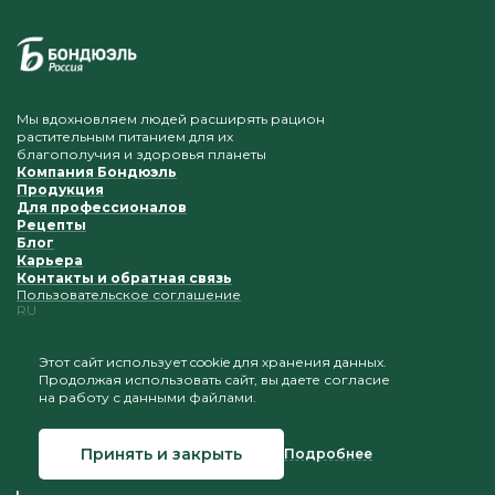
Мы вдохновляем людей расширять рацион
растительным питанием для их
благополучия и здоровья планеты
Компания Бондюэль
Продукция
Для профессионалов
Рецепты
Блог
Карьера
Контакты и обратная связь
Пользовательское соглашение
RU
Этот сайт использует cookie для хранения данных.
Продолжая использовать сайт, вы даете согласие
Приветствуется копирование и размещение
на работу с данными файлами.
материалов при условии сохранения ссылки на наш
сайт
Принять и закрыть
Подробнее
© 2026 Бондюэль Россия
Создание сайта