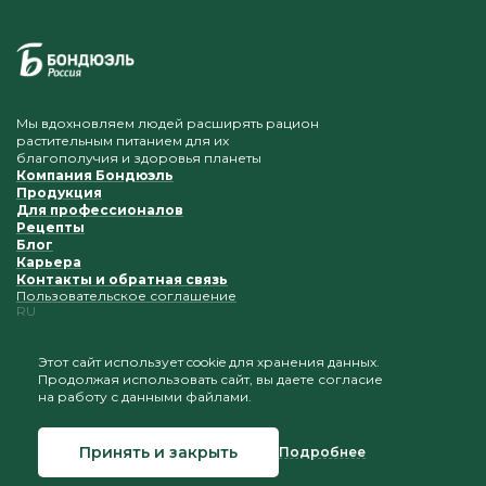
Мы вдохновляем людей расширять рацион
растительным питанием для их
благополучия и здоровья планеты
Компания Бондюэль
Продукция
Для профессионалов
Рецепты
Блог
Карьера
Контакты и обратная связь
Пользовательское соглашение
RU
Этот сайт использует cookie для хранения данных.
Продолжая использовать сайт, вы даете согласие
Приветствуется копирование и размещение
на работу с данными файлами.
материалов при условии сохранения ссылки на наш
сайт
Принять и закрыть
Подробнее
© 2026 Бондюэль Россия
Создание сайта