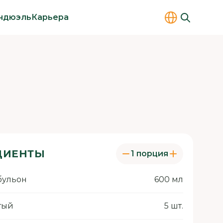
ндюэль
Карьера
ДИЕНТЫ
1 порция
бульон
600 мл
тый
5 шт.