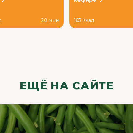
кефире
л
20 мин
165 Ккал
ЕЩЁ НА САЙТЕ