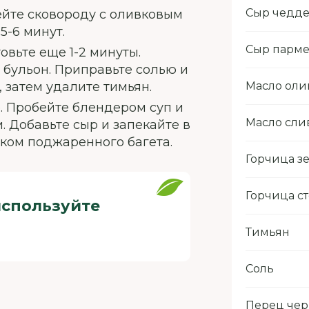
Сыр чедд
ейте сковороду с оливковым
5-6 минут.
Сыр парме
овьте еще 1-2 минуты.
и бульон. Приправьте солью и
т, затем удалите тимьян.
Масло оли
. Пробейте блендером суп и
Масло сли
 Добавьте сыр и запекайте в
иком поджаренного багета.
Горчица з
Горчица с
используйте
Тимьян
Соль
Перец че