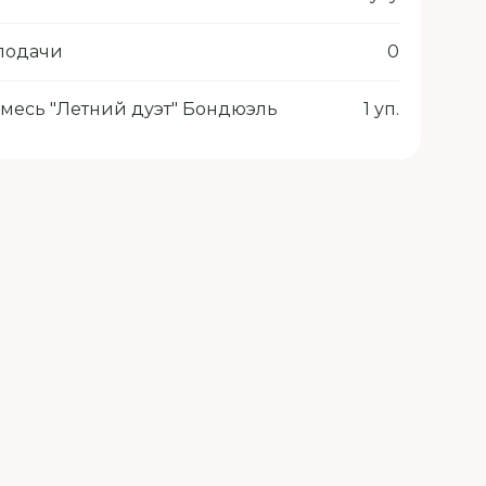
 подачи
0
месь "Летний дуэт" Бондюэль
1 уп.