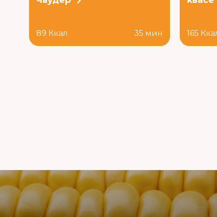
чаудер
квасе
89 Ккал
35 мин
165 Кка