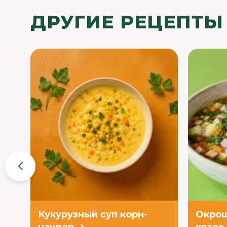
ДРУГИЕ РЕЦЕПТЫ
Кукурузный суп корн-
Окрош