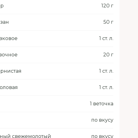
ер
120 г
зан
50 г
вковое
1 ст. л.
вочное
20 г
ернистая
1 ст. л.
толовая
1 ст. л.
1 веточка
по вкусу
рный свежемолотый
по вкусу