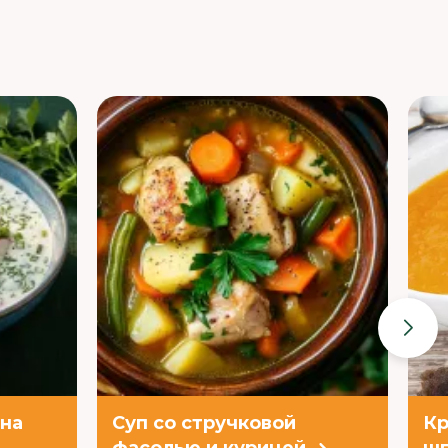
 на
Суп со стручковой
Кр