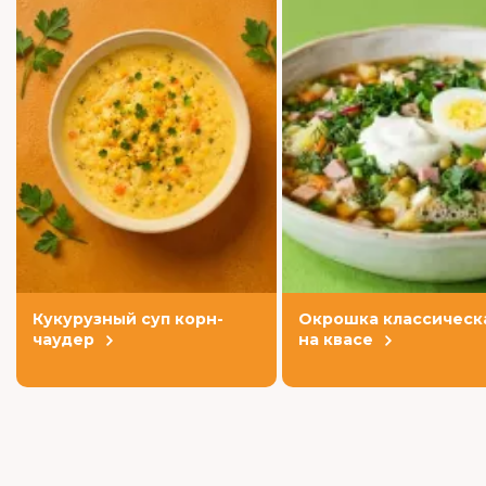
Кукурузный суп корн-
Окрошка классическ
чаудер
на квасе