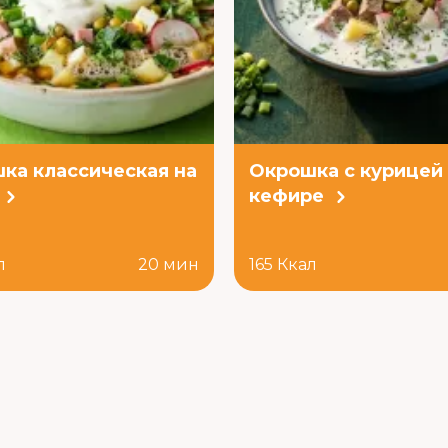
ка классическая на
Окрошка с курицей
кефире
л
20 мин
165 Ккал