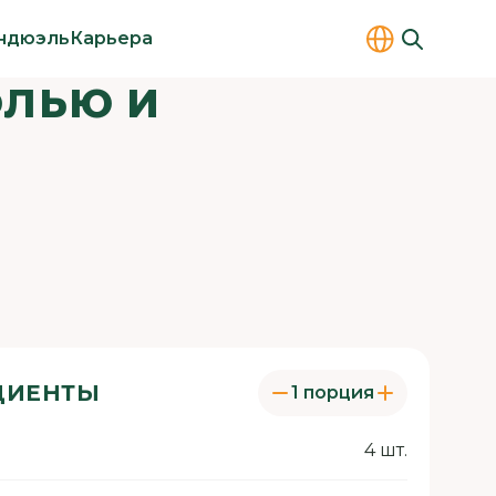
ндюэль
Карьера
ОЛЬЮ И
ДИЕНТЫ
1 порция
4 шт.