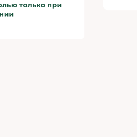
олью только при
ании