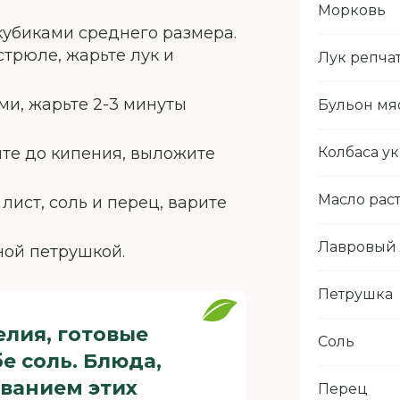
Морковь
кубиками среднего размера.
стрюле, жарьте лук и
Лук репча
ми, жарьте 2-3 минуты
Бульон мя
ите до кипения, выложите
Колбаса у
Масло рас
лист, соль и перец, варите
Лавровый 
ной петрушкой.
Петрушка
елия, готовые
Соль
е соль. Блюда,
ванием этих
Перец