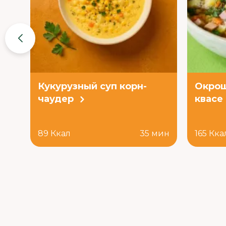
Кукурузный суп корн-
Окрош
чаудер
квасе
89 Ккал
35 мин
165 Кка