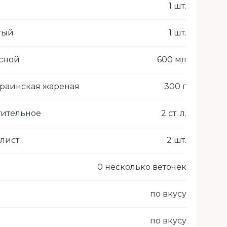
1 шт.
тый
1 шт.
сной
600 мл
краинская жареная
300 г
тительное
2 ст. л.
лист
2 шт.
0 несколько веточек
по вкусу
по вкусу