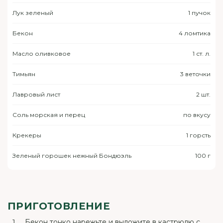
Лук зеленый
1 пучок
Бекон
4 ломтика
Масло оливковое
1 ст. л.
Тимьян
3 веточки
Лавровый лист
2 шт.
Соль морская и перец
по вкусу
Крекеры
1 горсть
Зеленый горошек нежный Бондюэль
100 г
ПРИГОТОВЛЕНИЕ
Бекон тонко нарежьте и выложите в кастрюлю с