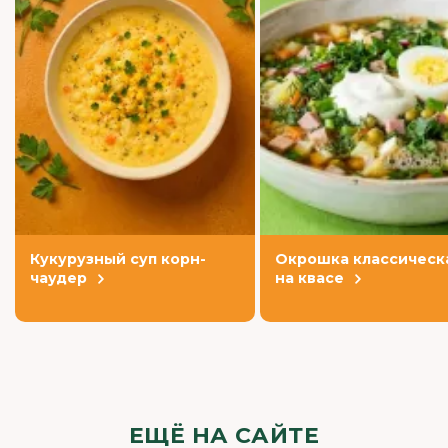
Кукурузный суп корн-
Окрошка классическ
чаудер
на квасе
ЕЩЁ НА САЙТЕ