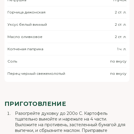
Горчица дижонская
2 ст. л.
Уксус белый винный
2 ст. л.
Масло оливковое
2 ст. л.
Копченая паприка
1 ч. л.
Соль
по вкусу
Перец черный свежемолотый
по вкусу
ПРИГОТОВЛЕНИЕ
Разогрейте духовку до 200о C. Картофель
тщательно вымойте и нарежьте на 4 части.
Выложите на противень, застеленный бумагой для
выпечки, и сбрызните маслом. Приправьте