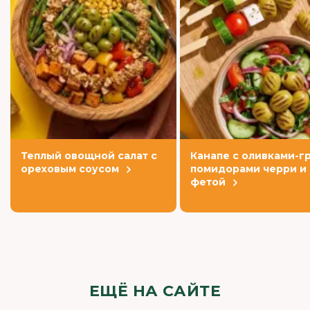
Теплый овощной салат с
Канапе с оливками-гр
ореховым соусом
помидорами черри и
фетой
ЕЩЁ НА САЙТЕ