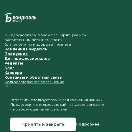
Мы вдохновляем людей расширять рацион
растительным питанием для их
благополучия и здоровья планеты
Компания Бондюэль
Продукция
Для профессионалов
Рецепты
Блог
Карьера
Контакты и обратная связь
Пользовательское соглашение
RU
Этот сайт использует cookie для хранения данных.
Продолжая использовать сайт, вы даете согласие
Приветствуется копирование и размещение
на работу с данными файлами.
материалов при условии сохранения ссылки на наш
сайт
Принять и закрыть
Подробнее
© 2026 Бондюэль Россия
Создание сайта