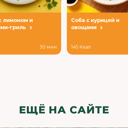
с лимоном и
Соба с курицей и
ми-гриль
овощами
л
30 мин
145 Ккал
ЕЩЁ НА САЙТЕ