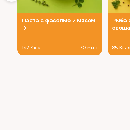
Паста с фасолью и мясом
Рыба 
овоща
142 Ккал
30 мин
85 Кка