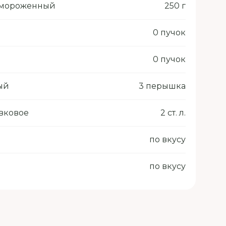
амороженный
250 г
0 пучок
0 пучок
ый
3 перышка
вковое
2 ст. л.
по вкусу
по вкусу