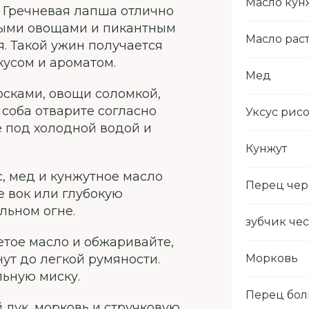
Масло кун
. Гречневая лапша отлично
атыми овощами и пикантным
Масло рас
я. Такой ужин получается
кусом и ароматом.
Мед
сками, овощи соломкой,
 соба отварите согласно
Уксус рис
е под холодной водой и
Кунжут
с, мед и кунжутное масло
Перец че
е вок или глубокую
льном огне.
зубчик че
етое масло и обжаривайте,
ут до легкой румяности.
Морковь
ьную миску.
Перец бол
 лук, морковь и стручковую