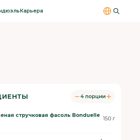
ндюэль
Карьера
ДИЕНТЫ
4 порции
еная стручковая фасоль Bonduelle
150 г