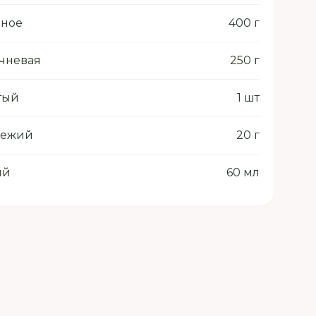
иное
400 г
чневая
250 г
тый
1 шт
вежий
20 г
ый
60 мл