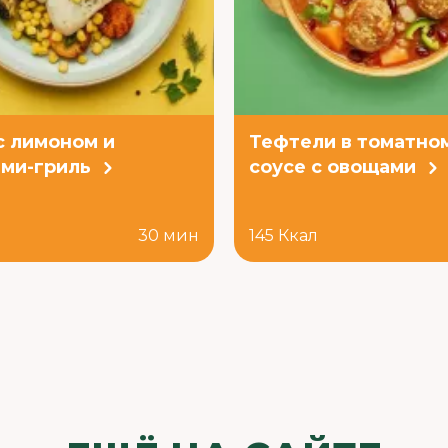
с лимоном и
Тефтели в томатно
ми-гриль
соусе с овощами
л
30 мин
145 Ккал