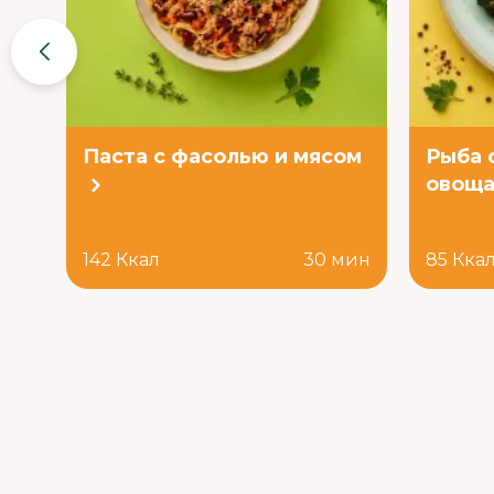
Паста с фасолью и мясом
Рыба 
овоща
142 Ккал
30 мин
85 Кка