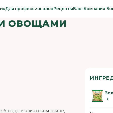
ия
Для профессионалов
Рецепты
Блог
Компания Бо
 И ОВОЩАМИ
ИНГРЕ
Зел
е блюдо в азиатском стиле,