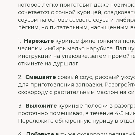
которое легко приготовит даже новичок
сочетается с сочной курицей, сладков
соусом на основе соевого соуса и имбир
лёгким, но питательным, насыщенным в
1.
Нарежьте
куриное филе тонкими поло
чеснок и имбирь мелко нарубите. Лапшу
инструкции на упаковке, затем промойт
откиньте на дуршлаг.
2.
Смешайте
соевый соус, рисовый уксу
для приготовления заправки. Разогрейт
сковороду с растительным маслом на си
3.
Выложите
куриные полоски в разогр
постоянно помешивая, в течение 4-5 мин
Переложите обжаренную курицу в отдел
4.
Добавьте
в ту же сковороду репчатый