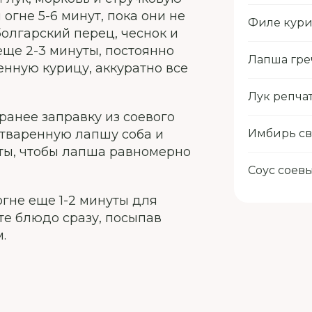
огне 5-6 минут, пока они не
Филе кур
болгарский перец, чеснок и
 еще 2-3 минуты, постоянно
Лапша гре
нную курицу, аккуратно все
Лук репча
ранее заправку из соевого
 отваренную лапшу соба и
Имбирь с
ты, чтобы лапша равномерно
Соус соев
гне еще 1-2 минуты для
те блюдо сразу, посыпав
.