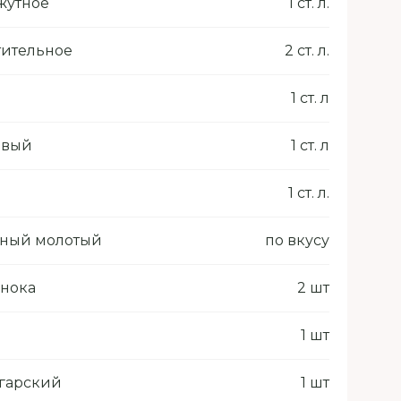
жутное
1 ст. л.
тительное
2 ст. л.
1 ст. л
овый
1 ст. л
1 ст. л.
рный молотый
по вкусу
снока
2 шт
1 шт
гарский
1 шт