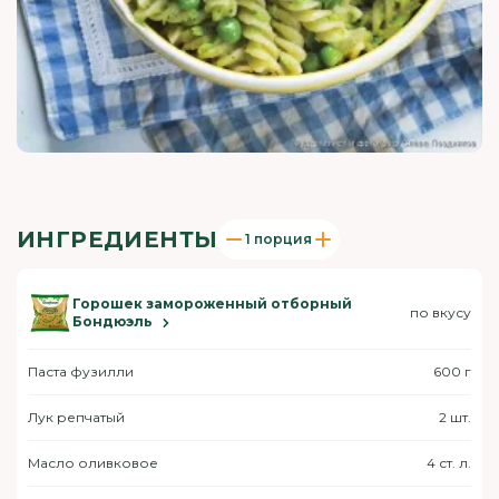
ИНГРЕДИЕНТЫ
1 порция
Горошек замороженный отборный
по вкусу
Бондюэль
Паста фузилли
600 г
Лук репчатый
2 шт.
Масло оливковое
4 ст. л.