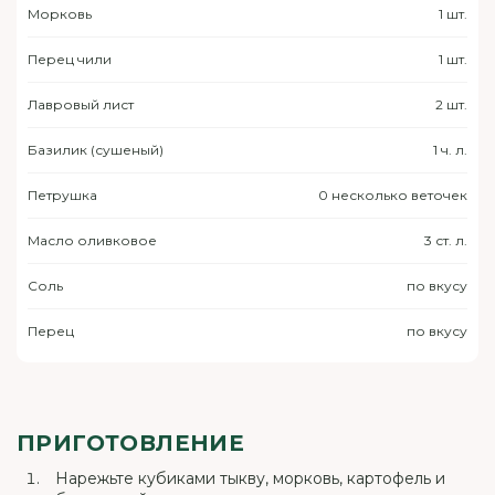
Морковь
1 шт.
Перец чили
1 шт.
Лавровый лист
2 шт.
Базилик (сушеный)
1 ч. л.
Петрушка
0 несколько веточек
Масло оливковое
3 ст. л.
Соль
по вкусу
Перец
по вкусу
ПРИГОТОВЛЕНИЕ
Нарежьте кубиками тыкву, морковь, картофель и