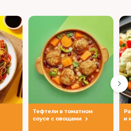
Тефтели в томатном
Ра
соусе с овощами
и 