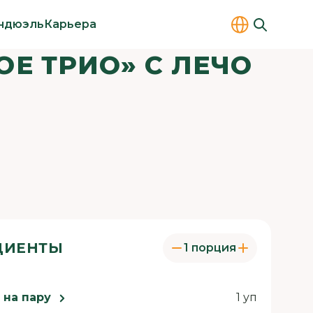
ндюэль
Карьера
Е ТРИО» С ЛЕЧО
ДИЕНТЫ
1 порция
 на пару
1 уп