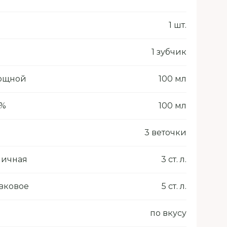
1 шт.
1 зубчик
вощной
100 мл
 %
100 мл
3 веточки
ничная
3 ст. л.
вковое
5 ст. л.
по вкусу