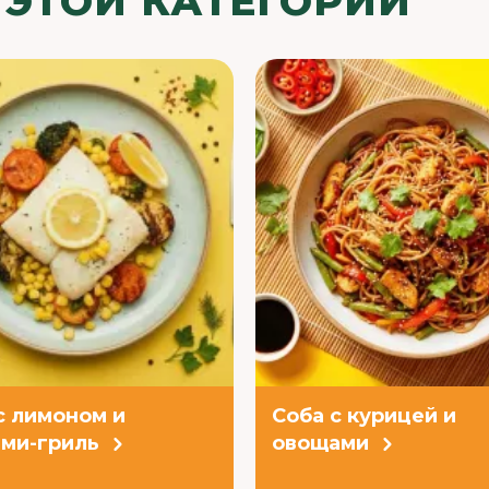
 ЭТОЙ КАТЕГОРИИ
с лимоном и
Соба с курицей и
ми-гриль
овощами