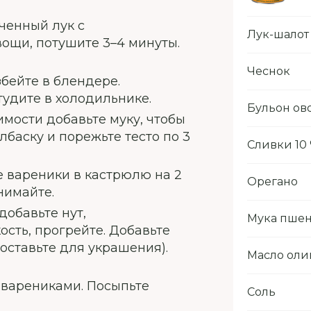
ченный лук с
Лук-шалот
ощи, потушите 3–4 минуты.
Чеснок
бейте в блендере.
тудите в холодильнике.
Бульон о
мости добавьте муку, чтобы
лбаску и порежьте тесто по 3
Сливки 10
е вареники в кастрюлю на 2
Орегано
нимайте.
добавьте нут,
Мука пше
ть, прогрейте. Добавьте
оставьте для украшения).
Масло оли
 варениками. Посыпьте
Соль