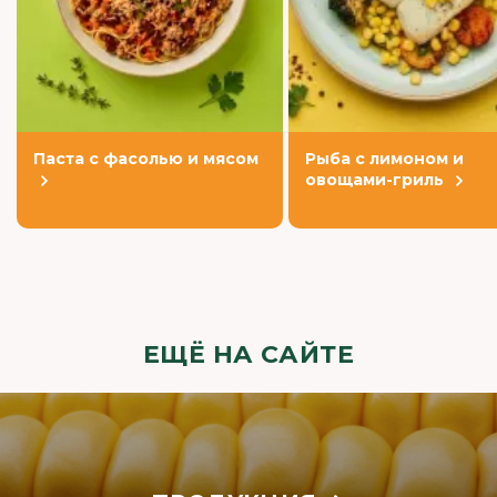
Паста с фасолью и мясом
Рыба с лимоном и
овощами-гриль
ЕЩЁ НА САЙТЕ