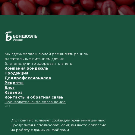
Мы вдохновляем людей расширять рацион
растительным питанием для их
благополучия и здоровья планеты
Компания Бондюэль
Продукция
Для профессионалов
Рецепты
Блог
Карьера
Контакты и обратная связь
Пользовательское соглашение
RU
Этот сайт использует cookie для хранения данных.
Продолжая использовать сайт, вы даете согласие
Приветствуется копирование и размещение
на работу с данными файлами.
материалов при условии сохранения ссылки на наш