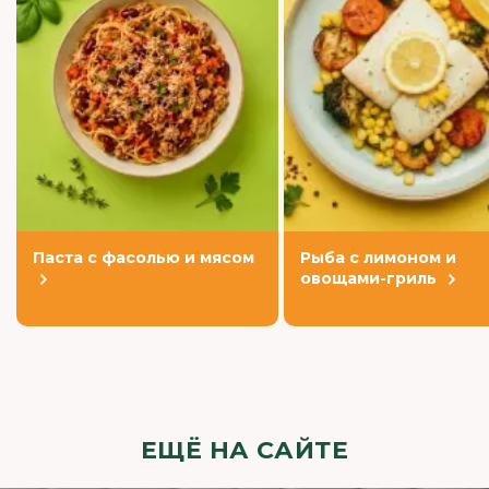
Паста с фасолью и мясом
Рыба с лимоном и
овощами-гриль
ЕЩЁ НА САЙТЕ