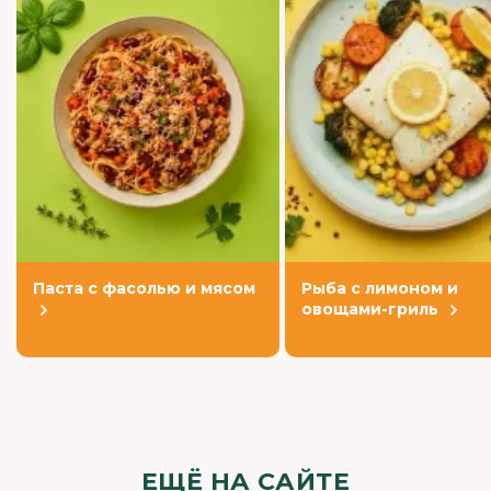
Паста с фасолью и мясом
Рыба с лимоном и
овощами-гриль
ЕЩЁ НА САЙТЕ