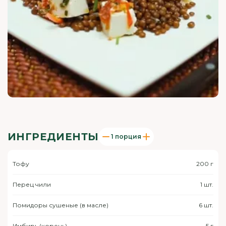
ИНГРЕДИЕНТЫ
1 порция
Тофу
200 г
Перец чили
1 шт.
Помидоры сушеные (в масле)
6 шт.
Имбирь (корень)
5 г