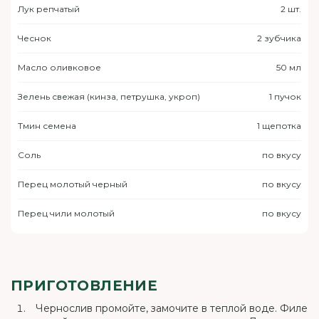
Лук репчатый
2 шт.
Чеснок
2 зубчика
Масло оливковое
50 мл
Зелень свежая (кинза, петрушка, укроп)
1 пучок
Тмин семена
1 щепотка
Соль
по вкусу
Перец молотый черный
по вкусу
Перец чили молотый
по вкусу
ПРИГОТОВЛЕНИЕ
Чернослив промойте, замочите в теплой воде. Филе