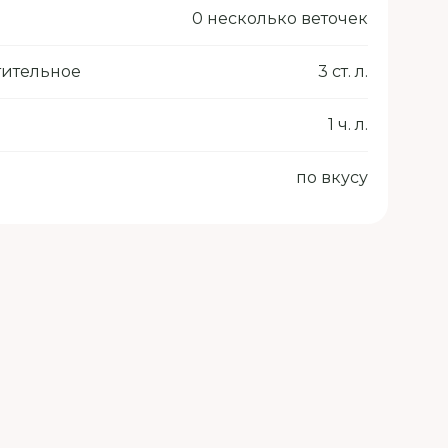
0 несколько веточек
тительное
3 ст. л.
1 ч. л.
по вкусу