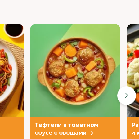
Тефтели в томатном
Ра
соусе с овощами
и 