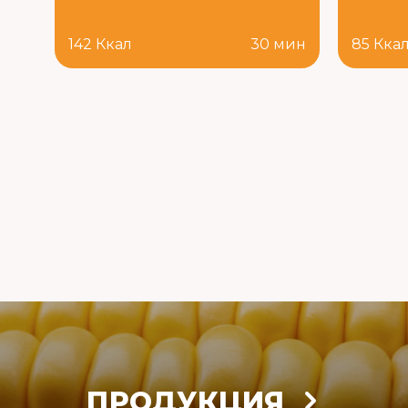
142 Ккал
30 мин
85 Кка
ПРОДУКЦИЯ