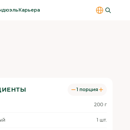
ндюэль
Карьера
ДИЕНТЫ
1 порция
200 г
ый
1 шт.