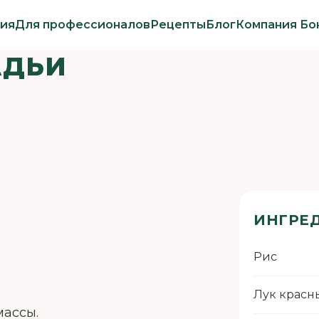
ия
Для профессионалов
Рецепты
Блог
Компания Бо
АДЬИ
ИНГРЕ
Рис
Лук красн
массы.