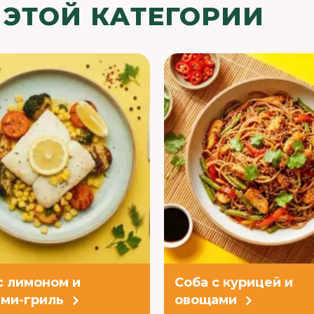
 ЭТОЙ КАТЕГОРИИ
с лимоном и
Соба с курицей и
ми-гриль
овощами