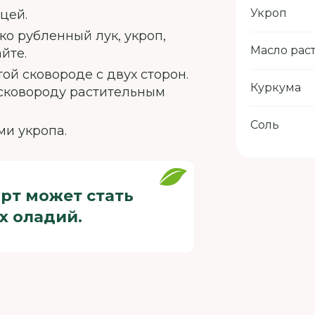
Укроп
цей.
о рубленный лук, укроп,
Масло рас
йте.
ой сковороде с двух сторон.
Куркума
сковороду растительным
Соль
ми укропа.
рт может стать
х оладий.