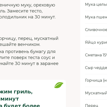
Мука цель
еничную муку, ореховую
ль. Замесите тесто,
холодильник на 30 минут.
Мука пше
Сливочное
орчицу, перец, мускатный
Яйцо кур
мешайте венчиком.
 на противень бумагу для
Сметана 1
лите поверх теста соус и
кайте 30 минут в заранее
Сыр чедд
Горчица (н
ежим гриль,
Мускатный
 минут
а будет более
Перец