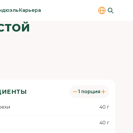
ндюэль
Карьера
СТОЙ
ДИЕНТЫ
1 порция
рехи
40 г
40 г