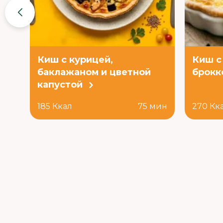
Киш с курицей,
Киш с
баклажаном и цветной
брокк
капустой
185 Ккал
75 мин
270 Кк