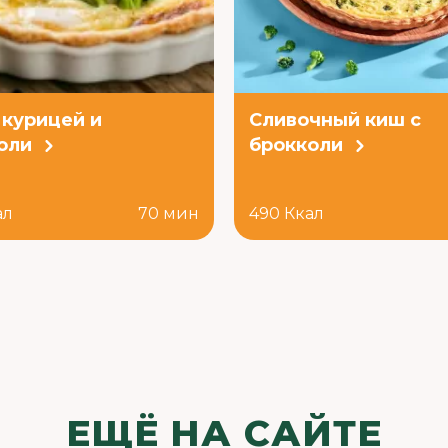
 курицей и
Сливочный киш с
оли
брокколи
ал
70 мин
490 Ккал
ЕЩЁ НА САЙТЕ