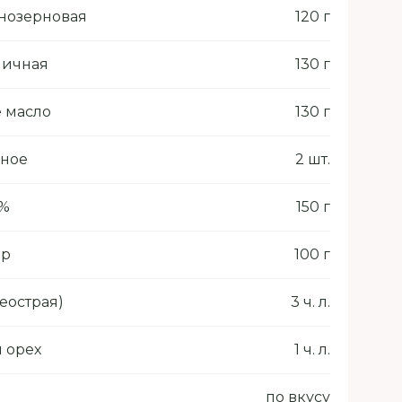
нозерновая
120 г
ничная
130 г
 масло
130 г
иное
2 шт.
5%
150 г
ер
100 г
еострая)
3 ч. л.
 орех
1 ч. л.
по вкусу